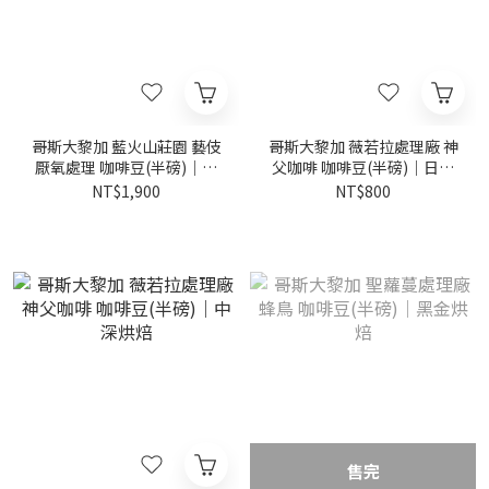
哥斯大黎加 藍火山莊園 藝伎
哥斯大黎加 薇若拉處理廠 神
厭氧處理 咖啡豆(半磅)｜黃
父咖啡 咖啡豆(半磅)｜日式
金烘焙
烘焙
NT$1,900
NT$800
售完