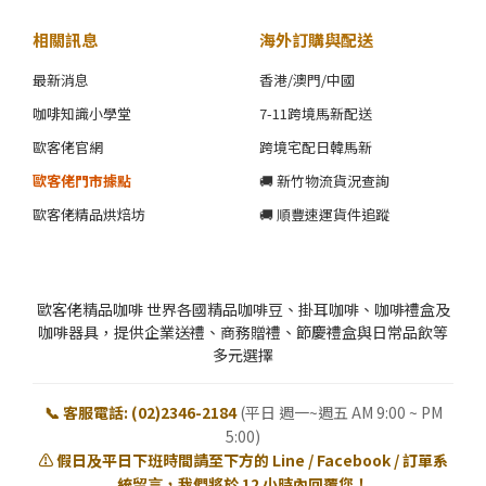
相關訊息
海外訂購與配送
最新消息
香港/澳門/中國
咖啡知識小學堂
7-11跨境馬新配送
歐客佬官網
跨境宅配日韓馬新
歐客佬門市據點
🚚 新竹物流貨況查詢
歐客佬精品烘焙坊
🚚 順豐速運貨件追蹤
歐客佬精品咖啡 世界各國精品咖啡豆、掛耳咖啡、咖啡禮盒及
咖啡器具，提供企業送禮、商務贈禮、節慶禮盒與日常品飲等
多元選擇
📞 客服電話: (02)2346-2184
(平日 週一~週五 AM 9:00 ~ PM
5:00)
⚠️ 假日及平日下班時間請至下方的 Line / Facebook / 訂單系
統留言，我們將於 12 小時內回覆您！