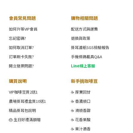
會員常見問題
購物相關問題
如何升等VIP會員
配送方式與運費
忘記密碼?
退換貨政策
如何取消訂單?
掛耳濾紙SGS檢驗報告
訂單刷卡失敗?
手機條碼載具Q&A
開立發票問題?
Line線上客服
購買說明
新手挑咖啡豆
VIP咖啡豆買2送1
☕ 厚實回甘
農場掛耳禮盒買10送1
☕ 香濃順口
精品掛耳包說明
☕ 滑順香甜
🎂 生日好禮滿額贈
☕ 花香果酸
☕ 果汁酒香