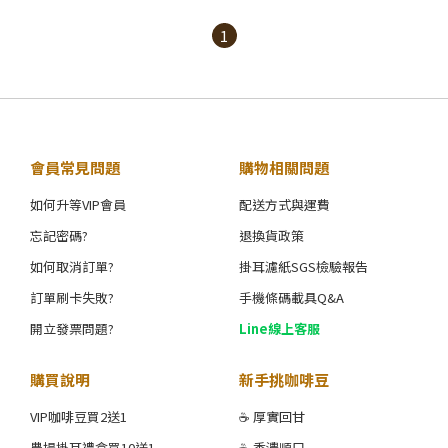
1
會員常見問題
購物相關問題
如何升等VIP會員
配送方式與運費
忘記密碼?
退換貨政策
如何取消訂單?
掛耳濾紙SGS檢驗報告
訂單刷卡失敗?
手機條碼載具Q&A
開立發票問題?
Line線上客服
購買說明
新手挑咖啡豆
VIP咖啡豆買2送1
☕ 厚實回甘
農場掛耳禮盒買10送1
☕ 香濃順口