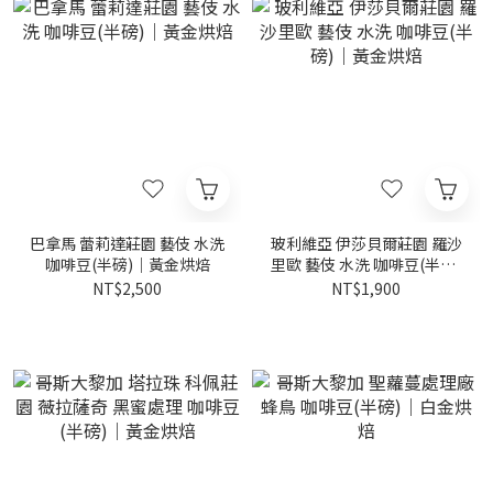
巴拿馬 蕾莉達莊園 藝伎 水洗
玻利維亞 伊莎貝爾莊園 羅沙
咖啡豆(半磅)｜黃金烘焙
里歐 藝伎 水洗 咖啡豆(半磅)
｜黃金烘焙
NT$2,500
NT$1,900