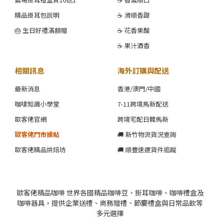
精品掛耳包說明
☕ 滑順香甜
🎂 生日好禮滿額贈
☕ 花香果酸
☕ 果汁酒香
相關訊息
海外訂購與配送
最新消息
香港/澳門/中國
咖啡知識小學堂
7-11跨境馬新配送
歐客佬官網
跨境宅配日韓馬新
歐客佬門市據點
🚚 新竹物流貨況查詢
歐客佬精品烘焙坊
🚚 順豐速運貨件追蹤
歐客佬精品咖啡 世界各國精品咖啡豆、掛耳咖啡、咖啡禮盒及
咖啡器具，提供企業送禮、商務贈禮、節慶禮盒與日常品飲等
多元選擇