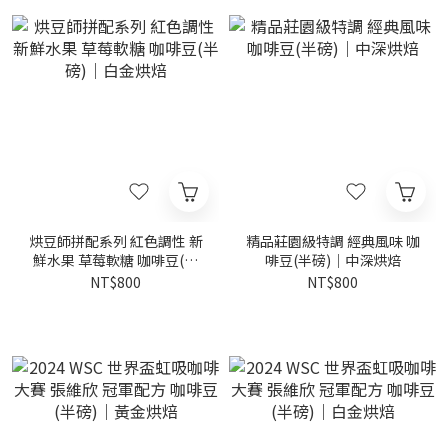
烘豆師拼配系列 紅色調性 新
精品莊園級特調 經典風味 咖
鮮水果 草莓軟糖 咖啡豆(半
啡豆(半磅)｜中深烘焙
磅)｜白金烘焙
NT$800
NT$800