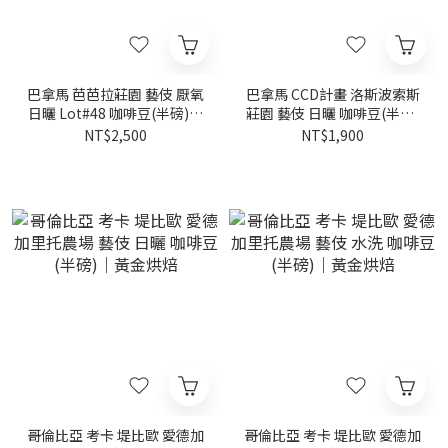
巴拿馬 芭芭拉莊園 藝伎 厭氧
巴拿馬 CCD計畫 洛斯波索斯
日曬 Lot#48 咖啡豆(半磅)｜
莊園 藝伎 日曬 咖啡豆(半磅)
黃金烘焙
｜黃金烘焙
NT$2,500
NT$1,900
哥倫比亞 考卡 堤比歐 愛德加
哥倫比亞 考卡 堤比歐 愛德加