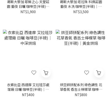
哥斯大黎加 耶穌之心 天堂莊
哥斯大黎加 塔拉珠 科佩莊園
園 藝伎 日曬 咖啡豆(半磅)｜
藝伎 水洗 咖啡豆(半磅)｜黃
黃金烘焙
金烘焙
NT$1,900
NT$3,500
衣索比亞 西達摩 艾拉班莎處
烘豆師拼配系列 綠色調性 花
理廠 日曬 咖啡豆(半磅)｜中
草香氣 香吉士檸檬草 咖啡豆
深烘焙
(半磅)｜黃金烘焙
NT$400
NT$800