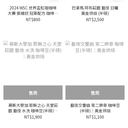
2024 WSC 世界盃虹吸咖啡
巴拿馬 阿布莊園 藝伎 日曬
大賽 張維欣 冠軍配方 咖啡豆
黃金烘焙 (半磅)
(半磅)｜黑金烘焙
NT$800
NT$2,500
售完
售完
哥斯大黎加 耶穌之心 天堂莊
藝伎交響曲 第二樂章 咖啡豆
園 藝伎 水洗 咖啡豆(半磅)｜
(半磅)｜黃金烘焙
黃金烘焙
NT$1,900
NT$1,100