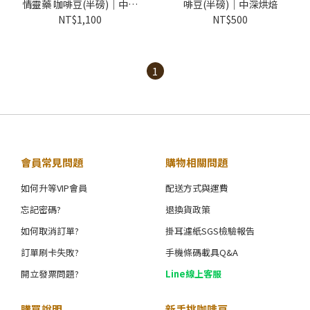
情靈藥 咖啡豆(半磅)｜中烘
啡豆(半磅)｜中深烘焙
焙
NT$1,100
NT$500
1
會員常見問題
購物相關問題
如何升等VIP會員
配送方式與運費
忘記密碼?
退換貨政策
如何取消訂單?
掛耳濾紙SGS檢驗報告
訂單刷卡失敗?
手機條碼載具Q&A
開立發票問題?
Line線上客服
購買說明
新手挑咖啡豆