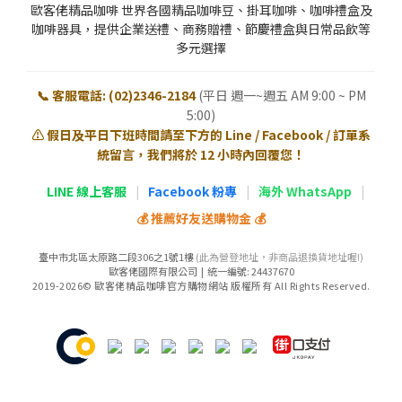
歐客佬精品咖啡 世界各國精品咖啡豆、掛耳咖啡、咖啡禮盒及
咖啡器具，提供企業送禮、商務贈禮、節慶禮盒與日常品飲等
多元選擇
📞 客服電話: (02)2346-2184
(平日 週一~週五 AM 9:00 ~ PM
5:00)
⚠️ 假日及平日下班時間請至下方的 Line / Facebook / 訂單系
統留言，我們將於 12 小時內回覆您！
LINE 線上客服
|
Facebook 粉專
|
海外 WhatsApp
|
💰 推薦好友送購物金 💰
臺中市北區太原路二段306之1號1樓
(此為營登地址，非商品退換貨地址喔!)
歐客佬國際有限公司 | 統一編號: 24437670
2019-2026© 歐客佬精品咖啡官方購物網站 版權所有 All Rights Reserved.