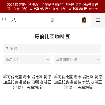
2026 歐客佬中秋禮盒｜企業送禮與伴手禮推薦 指定中秋禮盒任
選，3 盒（含）以上享 95 折，10 盒（含）以上享 88 折...more
哥倫比亞咖啡豆
篩選
商品排序
每頁顯示 24 個