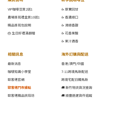
VIP咖啡豆買2送1
☕ 厚實回甘
農場掛耳禮盒買10送1
☕ 香濃順口
精品掛耳包說明
☕ 滑順香甜
🎂 生日好禮滿額贈
☕ 花香果酸
☕ 果汁酒香
相關訊息
海外訂購與配送
最新消息
香港/澳門/中國
咖啡知識小學堂
7-11跨境馬新配送
歐客佬官網
跨境宅配日韓馬新
歐客佬門市據點
🚚 新竹物流貨況查詢
歐客佬精品烘焙坊
🚚 順豐速運貨件追蹤