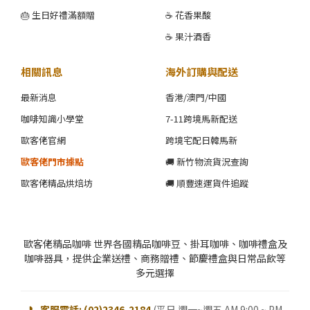
🎂 生日好禮滿額贈
☕ 花香果酸
☕ 果汁酒香
相關訊息
海外訂購與配送
最新消息
香港/澳門/中國
咖啡知識小學堂
7-11跨境馬新配送
歐客佬官網
跨境宅配日韓馬新
歐客佬門市據點
🚚 新竹物流貨況查詢
歐客佬精品烘焙坊
🚚 順豐速運貨件追蹤
歐客佬精品咖啡 世界各國精品咖啡豆、掛耳咖啡、咖啡禮盒及
咖啡器具，提供企業送禮、商務贈禮、節慶禮盒與日常品飲等
多元選擇
📞 客服電話: (02)2346-2184
(平日 週一~週五 AM 9:00 ~ PM