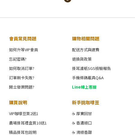
會員常見問題
購物相關問題
如何升等VIP會員
配送方式與運費
忘記密碼?
退換貨政策
如何取消訂單?
掛耳濾紙SGS檢驗報告
訂單刷卡失敗?
手機條碼載具Q&A
開立發票問題?
Line線上客服
購買說明
新手挑咖啡豆
VIP咖啡豆買2送1
☕ 厚實回甘
農場掛耳禮盒買10送1
☕ 香濃順口
精品掛耳包說明
☕ 滑順香甜