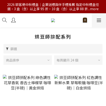
2026 歐客佬中秋禮盒｜企業送禮與伴手禮推薦 指定中秋禮盒任
選，3 盒（含）以上享 95 折，10 盒（含）以上享 88 折...more
烘豆師拚配系列
篩選
商品排序
每頁顯示 24 個