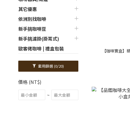
其它優惠
依洲別找咖啡
新手挑咖啡豆
新手挑濾掛(掛耳式)
歐客佬咖啡 | 禮盒包裝
【咖啡寶盒】精
套用篩選
(0/20)
價格 (NT$)
~