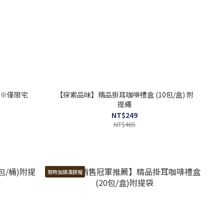
)※僅限宅
【探索品味】精品掛耳咖啡禮盒 (10包/盒) 附
提繩
NT$249
NT$465
限時加碼滿額贈