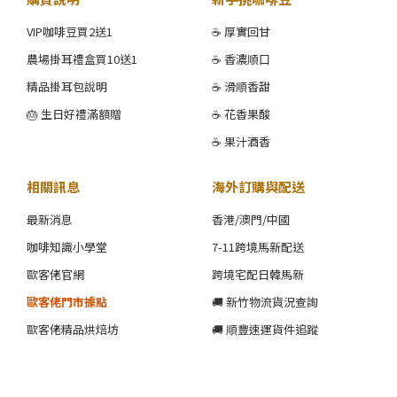
VIP咖啡豆買2送1
☕ 厚實回甘
農場掛耳禮盒買10送1
☕ 香濃順口
精品掛耳包說明
☕ 滑順香甜
🎂 生日好禮滿額贈
☕ 花香果酸
☕ 果汁酒香
相關訊息
海外訂購與配送
最新消息
香港/澳門/中國
咖啡知識小學堂
7-11跨境馬新配送
歐客佬官網
跨境宅配日韓馬新
歐客佬門市據點
🚚 新竹物流貨況查詢
歐客佬精品烘焙坊
🚚 順豐速運貨件追蹤