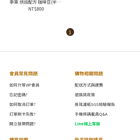
季軍 烘焙配方 咖啡豆(半磅)
｜黑金烘焙
NT$800
1
會員常見問題
購物相關問題
如何升等VIP會員
配送方式與運費
忘記密碼?
退換貨政策
如何取消訂單?
掛耳濾紙SGS檢驗報告
訂單刷卡失敗?
手機條碼載具Q&A
開立發票問題?
Line線上客服
購買說明
新手挑咖啡豆