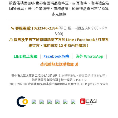
歐客佬精品咖啡 世界各國精品咖啡豆、掛耳咖啡、咖啡禮盒及
咖啡器具，提供企業送禮、商務贈禮、節慶禮盒與日常品飲等
多元選擇
📞 客服電話: (02)2346-2184
(平日 週一~週五 AM 9:00 ~ PM
5:00)
⚠️ 假日及平日下班時間請至下方的 Line / Facebook / 訂單系
統留言，我們將於 12 小時內回覆您！
LINE 線上客服
|
Facebook 粉專
|
海外 WhatsApp
|
💰 推薦好友送購物金 💰
臺中市北區太原路二段306之1號1樓
(此為營登地址，非商品退換貨地址喔!)
歐客佬國際有限公司 | 統一編號: 24437670
2019-2026© 歐客佬精品咖啡官方購物網站 版權所有 All Rights Reserved.