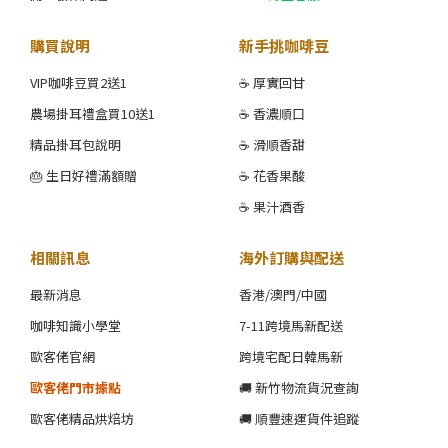
購買說明
新手挑咖啡豆
VIP咖啡豆買2送1
☕ 厚實回甘
農場掛耳禮盒買10送1
☕ 香濃順口
精品掛耳包說明
☕ 滑順香甜
🎂 生日好禮滿額贈
☕ 花香果酸
☕ 果汁酒香
相關訊息
海外訂購與配送
最新消息
香港/澳門/中國
咖啡知識小學堂
7-11跨境馬新配送
歐客佬官網
跨境宅配日韓馬新
歐客佬門市據點
🚚 新竹物流貨況查詢
歐客佬精品烘焙坊
🚚 順豐速運貨件追蹤