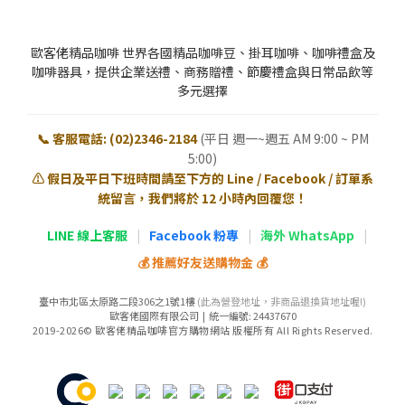
歐客佬精品咖啡 世界各國精品咖啡豆、掛耳咖啡、咖啡禮盒及
咖啡器具，提供企業送禮、商務贈禮、節慶禮盒與日常品飲等
多元選擇
📞 客服電話: (02)2346-2184
(平日 週一~週五 AM 9:00 ~ PM
5:00)
⚠️ 假日及平日下班時間請至下方的 Line / Facebook / 訂單系
統留言，我們將於 12 小時內回覆您！
LINE 線上客服
|
Facebook 粉專
|
海外 WhatsApp
|
💰 推薦好友送購物金 💰
臺中市北區太原路二段306之1號1樓
(此為營登地址，非商品退換貨地址喔!)
歐客佬國際有限公司 | 統一編號: 24437670
2019-2026© 歐客佬精品咖啡官方購物網站 版權所有 All Rights Reserved.