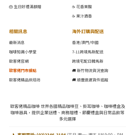
🎂 生日好禮滿額贈
☕ 花香果酸
☕ 果汁酒香
相關訊息
海外訂購與配送
最新消息
香港/澳門/中國
咖啡知識小學堂
7-11跨境馬新配送
歐客佬官網
跨境宅配日韓馬新
歐客佬門市據點
🚚 新竹物流貨況查詢
歐客佬精品烘焙坊
🚚 順豐速運貨件追蹤
歐客佬精品咖啡 世界各國精品咖啡豆、掛耳咖啡、咖啡禮盒及
咖啡器具，提供企業送禮、商務贈禮、節慶禮盒與日常品飲等
多元選擇
📞 客服電話: (02)2346-2184
(平日 週一~週五 AM 9:00 ~ PM