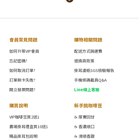
會員常見問題
購物相關問題
如何升等VIP會員
配送方式與運費
忘記密碼?
退換貨政策
如何取消訂單?
掛耳濾紙SGS檢驗報告
訂單刷卡失敗?
手機條碼載具Q&A
開立發票問題?
Line線上客服
購買說明
新手挑咖啡豆
VIP咖啡豆買2送1
☕ 厚實回甘
農場掛耳禮盒買10送1
☕ 香濃順口
精品掛耳包說明
☕ 滑順香甜