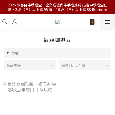
2026 歐客佬中秋禮盒｜企業送禮與伴手禮推薦 指定中秋禮盒任
選，3 盒（含）以上享 95 折，10 盒（含）以上享 88 折...more
肯亞咖啡豆
篩選
商品排序
每頁顯示 24 個