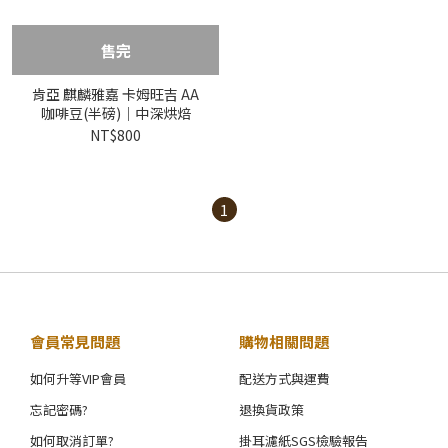
售完
肯亞 麒麟雅嘉 卡姆旺吉 AA
咖啡豆(半磅)｜中深烘焙
NT$800
1
會員常見問題
購物相關問題
如何升等VIP會員
配送方式與運費
忘記密碼?
退換貨政策
如何取消訂單?
掛耳濾紙SGS檢驗報告