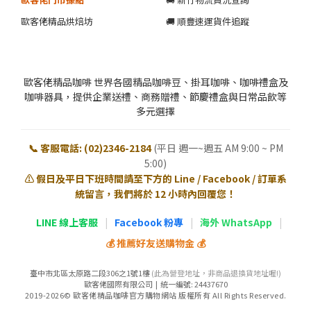
歐客佬精品烘焙坊
🚚 順豐速運貨件追蹤
歐客佬精品咖啡 世界各國精品咖啡豆、掛耳咖啡、咖啡禮盒及
咖啡器具，提供企業送禮、商務贈禮、節慶禮盒與日常品飲等
多元選擇
📞 客服電話: (02)2346-2184
(平日 週一~週五 AM 9:00 ~ PM
5:00)
⚠️ 假日及平日下班時間請至下方的 Line / Facebook / 訂單系
統留言，我們將於 12 小時內回覆您！
LINE 線上客服
|
Facebook 粉專
|
海外 WhatsApp
|
💰 推薦好友送購物金 💰
臺中市北區太原路二段306之1號1樓
(此為營登地址，非商品退換貨地址喔!)
歐客佬國際有限公司 | 統一編號: 24437670
2019-2026© 歐客佬精品咖啡官方購物網站 版權所有 All Rights Reserved.