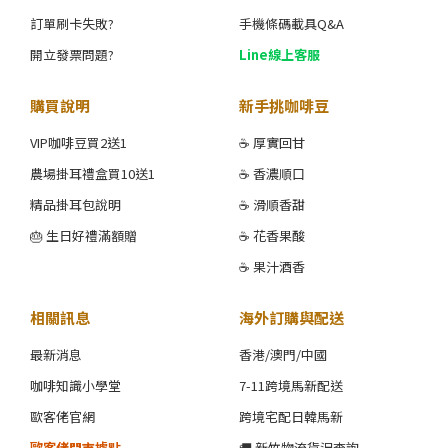
訂單刷卡失敗?
手機條碼載具Q&A
開立發票問題?
Line線上客服
購買說明
新手挑咖啡豆
VIP咖啡豆買2送1
☕ 厚實回甘
農場掛耳禮盒買10送1
☕ 香濃順口
精品掛耳包說明
☕ 滑順香甜
🎂 生日好禮滿額贈
☕ 花香果酸
☕ 果汁酒香
相關訊息
海外訂購與配送
最新消息
香港/澳門/中國
咖啡知識小學堂
7-11跨境馬新配送
歐客佬官網
跨境宅配日韓馬新
歐客佬門市據點
🚚 新竹物流貨況查詢