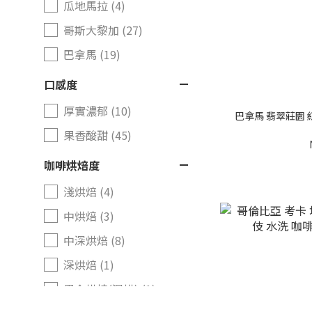
瓜地馬拉 (4)
哥斯大黎加 (27)
巴拿馬 (19)
口感度
厚實濃郁 (10)
巴拿馬 翡翠莊園 紅
果香酸甜 (45)
咖啡烘焙度
淺烘焙 (4)
中烘焙 (3)
中深烘焙 (8)
深烘焙 (1)
黑金烘焙(深烘) (1)