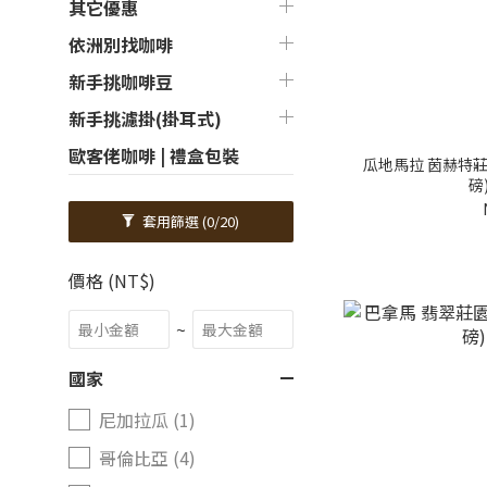
其它優惠
依洲別找咖啡
新手挑咖啡豆
新手挑濾掛(掛耳式)
歐客佬咖啡 | 禮盒包裝
瓜地馬拉 茵赫特莊
磅
套用篩選
(0/20)
價格 (NT$)
~
國家
尼加拉瓜 (1)
哥倫比亞 (4)