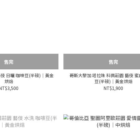
售完
售完
伎 日曬 咖啡豆(半磅)｜黃金
哥斯大黎加 塔拉珠 科佩莊園 藝伎 蜜
烘焙
豆(半磅)｜黃金烘焙
NT$3,500
NT$1,900