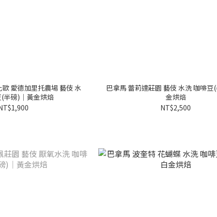
比歐 愛德加里托農場 藝伎 水
巴拿馬 蕾莉達莊園 藝伎 水洗 咖啡豆
豆(半磅)｜黃金烘焙
金烘焙
NT$1,900
NT$2,500