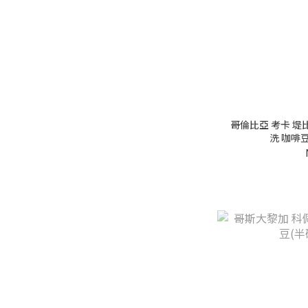
白金烘培(中烘) (3)
黃金烘焙(中淺) (35)
咖啡處理法
厭氧處理 (1)
厭氧水洗處理 (1)
哥倫比亞 考卡 堤
厭氧日曬處理 (3)
洗 咖啡
葡萄乾蜜處理 (8)
蜜處理 (1)
黑蜜處理 (2)
日曬處理 (14)
水洗處理 (26)
咖啡系列
卡內特音樂家 (7)