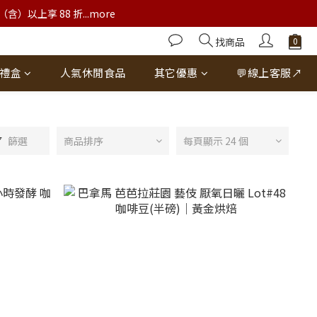
以上享 88 折...more
找商品
禮盒
人氣休閒食品
其它優惠
💬線上客服↗
篩選
商品排序
每頁顯示 24 個