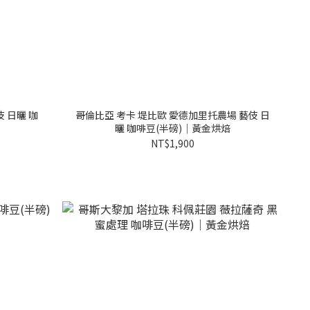
 日曬 咖
哥倫比亞 考卡 堤比歐 愛德加里托農場 藝伎 日
曬 咖啡豆(半磅)｜黃金烘焙
NT$1,900