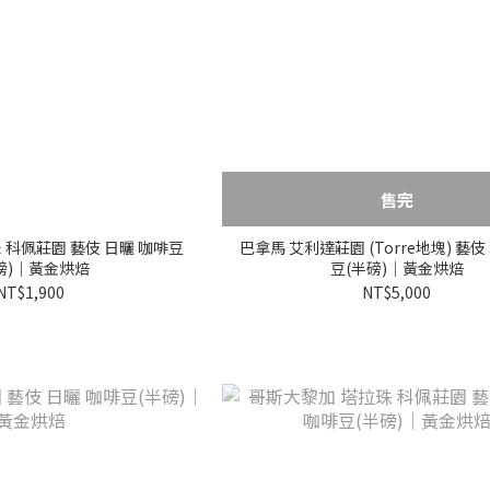
售完
 科佩莊園 藝伎 日曬 咖啡豆
巴拿馬 艾利達莊園 (Torre地塊) 藝伎
磅)｜黃金烘焙
豆(半磅)｜黃金烘焙
NT$1,900
NT$5,000