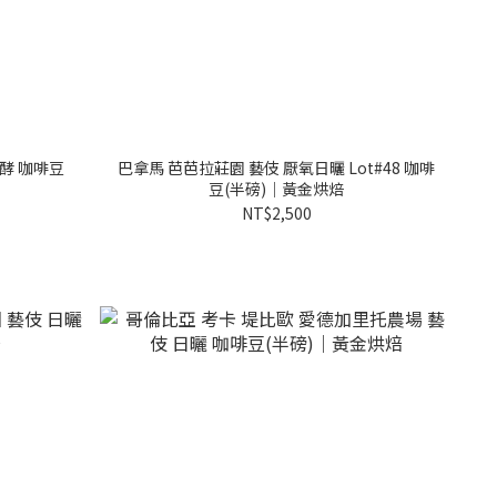
發酵 咖啡豆
巴拿馬 芭芭拉莊園 藝伎 厭氧日曬 Lot#48 咖啡
豆(半磅)｜黃金烘焙
NT$2,500