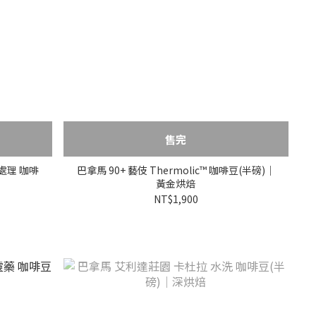
售完
處理 咖啡
巴拿馬 90+ 藝伎 Thermolic™ 咖啡豆(半磅)｜
黃金烘焙
NT$1,900