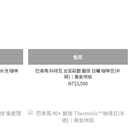
售完
 水洗 咖啡
巴拿馬 科特瓦 女巫莊園 藝伎 日曬 咖啡豆(半
磅)｜黃金烘焙
NT$3,500