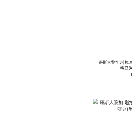
Volcan (4)
考卡省 (3)
波奎特 (8)
薇薇特南果 (2)
塔拉珠 (23)
安提瓜火山區 (1)
哥斯大黎加 塔拉珠
啡豆(
分級標準
Excelso (1)
SHB (37)
SHG (1)
咖啡品種
卡杜艾 (1)