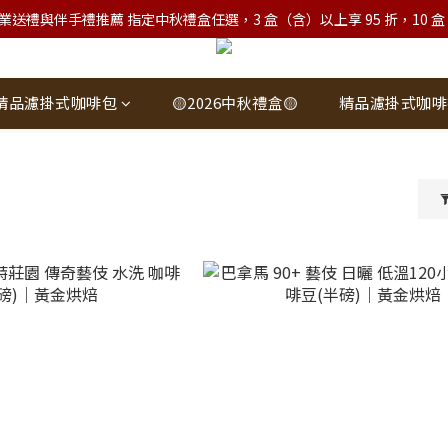
業送禮與伴手禮推薦 指定中秋禮盒任選，3 盒（含）以上享 95 折，10 盒（含）
精品濾掛式咖啡包
🟡2026中秋禮盒🟡
精品濾掛式咖啡
豆