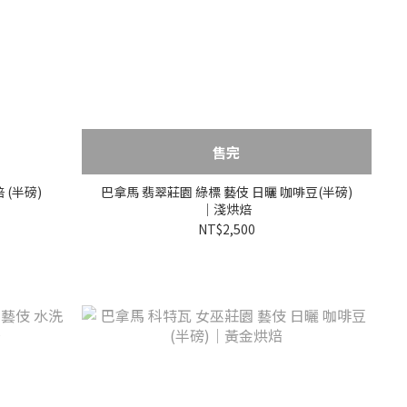
售完
 (半磅)
巴拿馬 翡翠莊園 綠標 藝伎 日曬 咖啡豆(半磅)
｜淺烘焙
NT$2,500