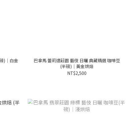
半磅)｜白金
巴拿馬 蕾莉達莊園 藝伎 日曬 典藏精選 咖啡豆
(半磅)｜黃金烘焙
NT$2,500