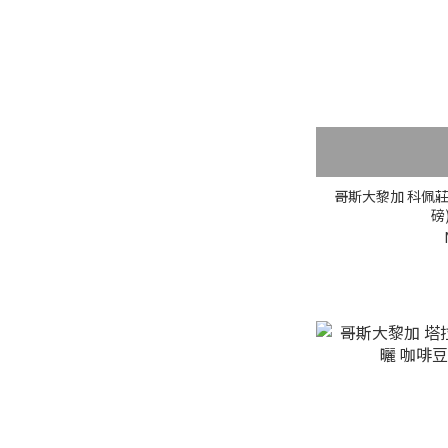
咖啡36味香氣
烤吐司味 (2)
香草味 (19)
蘋果味 (14)
咖啡花味 (30)
哥斯大黎加 科佩莊
磅
玫瑰花味 (4)
麥芽味 (4)
楓糖味 (19)
檸檬柑橘味 (32)
黑醋栗味 (36)
看更多
產區