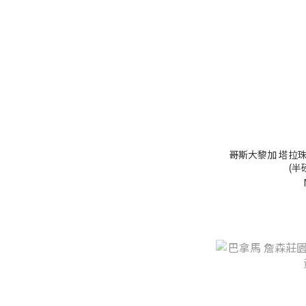
紅波旁 (1)
帝比卡 (1)
藝伎 (29)
卡杜拉 (9)
相關認證
碳中和 (1)
哥斯大黎加 塔拉珠
(半
中南美洲農牧有機組織認
證 (1)
美國官方有機認證標章
(1)
雨林聯盟 (4)
土壤種類
石灰土壤 (2)