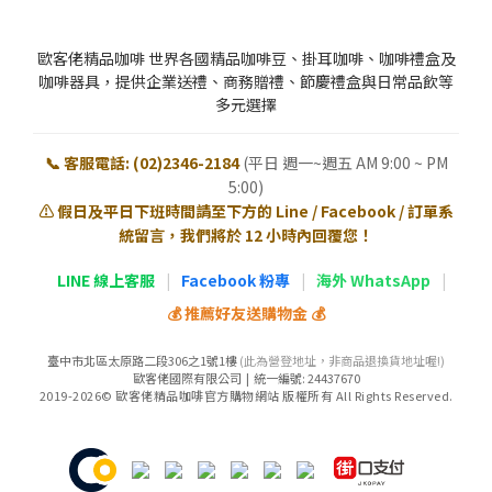
歐客佬精品咖啡 世界各國精品咖啡豆、掛耳咖啡、咖啡禮盒及
咖啡器具，提供企業送禮、商務贈禮、節慶禮盒與日常品飲等
多元選擇
📞 客服電話: (02)2346-2184
(平日 週一~週五 AM 9:00 ~ PM
5:00)
⚠️ 假日及平日下班時間請至下方的 Line / Facebook / 訂單系
統留言，我們將於 12 小時內回覆您！
LINE 線上客服
|
Facebook 粉專
|
海外 WhatsApp
|
💰 推薦好友送購物金 💰
臺中市北區太原路二段306之1號1樓
(此為營登地址，非商品退換貨地址喔!)
歐客佬國際有限公司 | 統一編號: 24437670
2019-2026© 歐客佬精品咖啡官方購物網站 版權所有 All Rights Reserved.