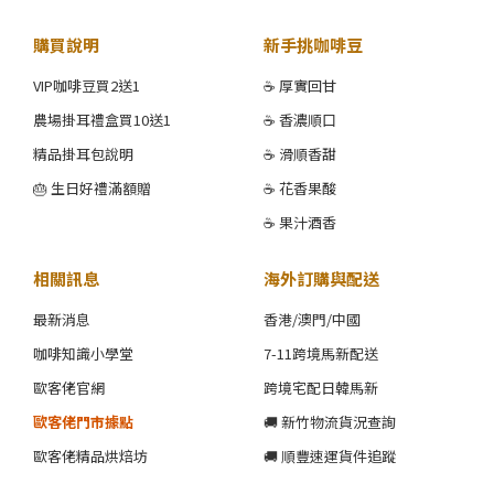
購買說明
新手挑咖啡豆
VIP咖啡豆買2送1
☕ 厚實回甘
農場掛耳禮盒買10送1
☕ 香濃順口
精品掛耳包說明
☕ 滑順香甜
🎂 生日好禮滿額贈
☕ 花香果酸
☕ 果汁酒香
相關訊息
海外訂購與配送
最新消息
香港/澳門/中國
咖啡知識小學堂
7-11跨境馬新配送
歐客佬官網
跨境宅配日韓馬新
歐客佬門市據點
🚚 新竹物流貨況查詢
歐客佬精品烘焙坊
🚚 順豐速運貨件追蹤