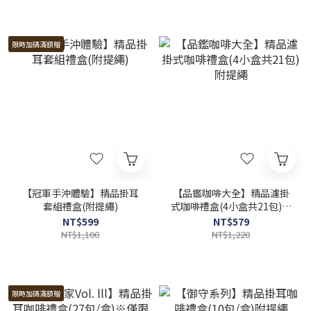
限時加碼滿額贈
【冠軍手沖體驗】精品掛耳
【品鑑咖啡大全】精品濾掛
套組禮盒(附提繩)
式咖啡禮盒(4小盒共21包)附
提繩
NT$599
NT$579
NT$1,100
NT$1,220
限時加碼滿額贈