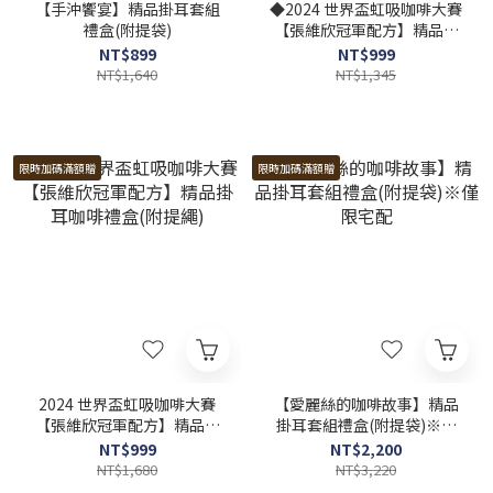
【手沖饗宴】精品掛耳套組
◆2024 世界盃虹吸咖啡大賽
禮盒(附提袋)
【張維欣冠軍配方】精品掛
耳咖啡+蝶語千層禮盒(附提
NT$899
NT$999
繩)※僅限台灣本島宅配
NT$1,640
NT$1,345
限時加碼滿額贈
限時加碼滿額贈
2024 世界盃虹吸咖啡大賽
【愛麗絲的咖啡故事】精品
【張維欣冠軍配方】精品掛
掛耳套組禮盒(附提袋)※僅
耳咖啡禮盒(附提繩)
限宅配
NT$999
NT$2,200
NT$1,680
NT$3,220