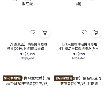
【年度風雲】精品掛耳咖啡
【21入輕鬆沖泡掛耳專用
禮盒(22包/盒)附提袋※僅限
杯】精品掛耳套組禮盒(附提
宅配
繩)
NT$2,799
NT$699
NT$5,490
NT$1,440
限時加碼滿額贈
限時加碼滿額贈