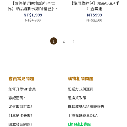
【頭等艙 用味蕾旅行全世
【旅用收納包】精品掛耳+手
界】精品濾掛式咖啡禮盒(45
沖壺套組
包/盒)附提繩
NT$1,999
NT$999
NT$4,700
NT$2,100
1
2
會員常見問題
購物相關問題
如何升等VIP會員
配送方式與運費
忘記密碼?
退換貨政策
如何取消訂單?
掛耳濾紙SGS檢驗報告
訂單刷卡失敗?
手機條碼載具Q&A
開立發票問題?
Line線上客服