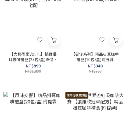
【大藝術家Vol. lll】精品掛
【御守系列】精品掛耳咖啡
耳咖啡禮盒(27包/盒)※僅限
禮盒(10包/盒)附提繩
宅配
NT$999
NT$349
NT$1,890
NT$700
限時加碼滿額贈