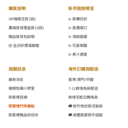
購買說明
新手挑咖啡豆
VIP咖啡豆買2送1
☕ 厚實回甘
農場掛耳禮盒買10送1
☕ 香濃順口
精品掛耳包說明
☕ 滑順香甜
🎂 生日好禮滿額贈
☕ 花香果酸
☕ 果汁酒香
相關訊息
海外訂購與配送
最新消息
香港/澳門/中國
咖啡知識小學堂
7-11跨境馬新配送
歐客佬官網
跨境宅配日韓馬新
歐客佬門市據點
🚚 新竹物流貨況查詢
歐客佬精品烘焙坊
🚚 順豐速運貨件追蹤