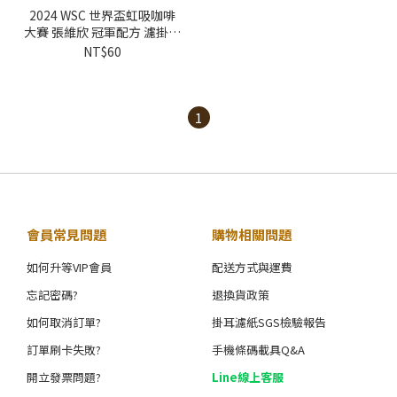
2024 WSC 世界盃虹吸咖啡
大賽 張維欣 冠軍配方 濾掛咖
啡(10g/包) | 黃金烘焙
NT$60
1
會員常見問題
購物相關問題
如何升等VIP會員
配送方式與運費
忘記密碼?
退換貨政策
如何取消訂單?
掛耳濾紙SGS檢驗報告
訂單刷卡失敗?
手機條碼載具Q&A
開立發票問題?
Line線上客服