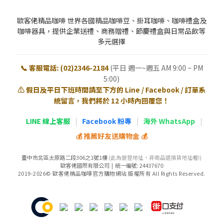
歐客佬精品咖啡 世界各國精品咖啡豆、掛耳咖啡、咖啡禮盒及
咖啡器具，提供企業送禮、商務贈禮、節慶禮盒與日常品飲等
多元選擇
📞 客服電話: (02)2346-2184
(平日 週一~週五 AM 9:00 ~ PM
5:00)
⚠️ 假日及平日下班時間請至下方的 Line / Facebook / 訂單系
統留言，我們將於 12 小時內回覆您！
LINE 線上客服
|
Facebook 粉專
|
海外 WhatsApp
|
💰 推薦好友送購物金 💰
臺中市北區太原路二段306之1號1樓
(此為營登地址，非商品退換貨地址喔!)
歐客佬國際有限公司 | 統一編號: 24437670
2019-2026© 歐客佬精品咖啡官方購物網站 版權所有 All Rights Reserved.