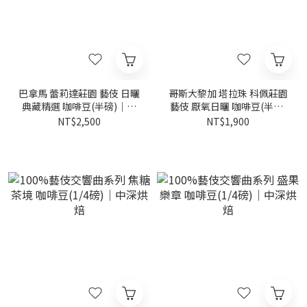
巴拿馬 蕾莉達莊園 藝伎 日曬
哥斯大黎加 塔拉珠 科佩莊園
典藏精選 咖啡豆(半磅)｜黃
藝伎 厭氧日曬 咖啡豆(半磅)
金烘焙
｜黃金烘焙
NT$2,500
NT$1,900