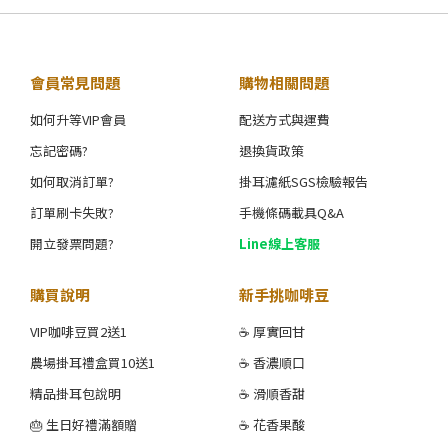
會員常見問題
購物相關問題
如何升等VIP會員
配送方式與運費
忘記密碼?
退換貨政策
如何取消訂單?
掛耳濾紙SGS檢驗報告
訂單刷卡失敗?
手機條碼載具Q&A
開立發票問題?
Line線上客服
購買說明
新手挑咖啡豆
VIP咖啡豆買2送1
☕ 厚實回甘
農場掛耳禮盒買10送1
☕ 香濃順口
精品掛耳包說明
☕ 滑順香甜
🎂 生日好禮滿額贈
☕ 花香果酸