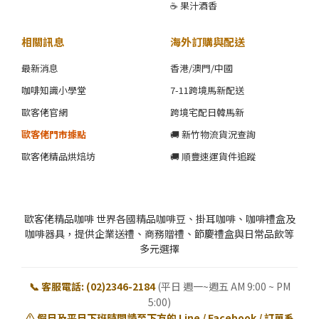
☕ 果汁酒香
相關訊息
海外訂購與配送
最新消息
香港/澳門/中國
咖啡知識小學堂
7-11跨境馬新配送
歐客佬官網
跨境宅配日韓馬新
歐客佬門市據點
🚚 新竹物流貨況查詢
歐客佬精品烘焙坊
🚚 順豐速運貨件追蹤
歐客佬精品咖啡 世界各國精品咖啡豆、掛耳咖啡、咖啡禮盒及
咖啡器具，提供企業送禮、商務贈禮、節慶禮盒與日常品飲等
多元選擇
📞 客服電話: (02)2346-2184
(平日 週一~週五 AM 9:00 ~ PM
5:00)
⚠️ 假日及平日下班時間請至下方的 Line / Facebook / 訂單系