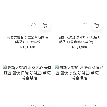
藝伎交響曲 第五樂章 咖啡豆
哥斯大黎加 塔拉珠 科佩莊園
(半磅)｜白金烘焙
藝伎 日曬 咖啡豆(半磅)｜黃
金烘焙
NT$1,100
NT$1,900