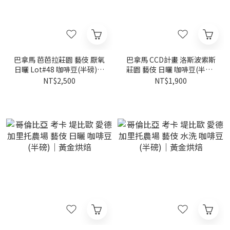
巴拿馬 芭芭拉莊園 藝伎 厭氧
巴拿馬 CCD計畫 洛斯波索斯
日曬 Lot#48 咖啡豆(半磅)｜
莊園 藝伎 日曬 咖啡豆(半磅)
黃金烘焙
｜黃金烘焙
NT$2,500
NT$1,900