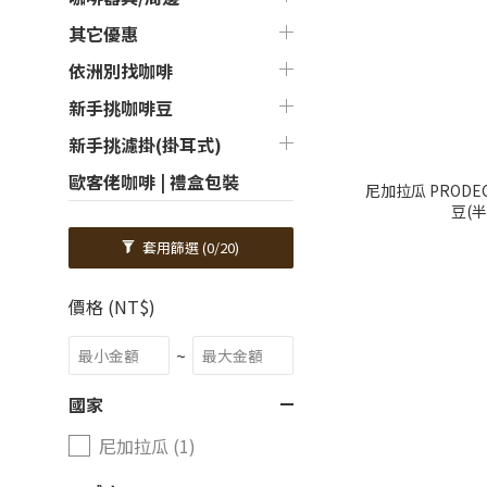
其它優惠
依洲別找咖啡
新手挑咖啡豆
新手挑濾掛(掛耳式)
歐客佬咖啡 | 禮盒包裝
尼加拉瓜 PRODE
豆(
套用篩選
(0/20)
價格 (NT$)
~
國家
尼加拉瓜 (1)