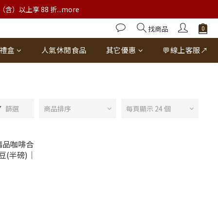
以上享 88 折...more
找商品
禮盒
人氣休閒食品
其它優惠
💬線上客服↗
篩選
商品排序
每頁顯示 24 個