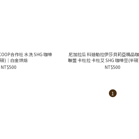
COOP合作社 水洗 SHG 咖啡
尼加拉瓜 科迪勒拉伊莎貝莉亞精品
半磅)｜白金烘焙
聯盟 卡杜拉 卡杜艾 SHG 咖啡豆(半
焙
NT$500
NT$500
1