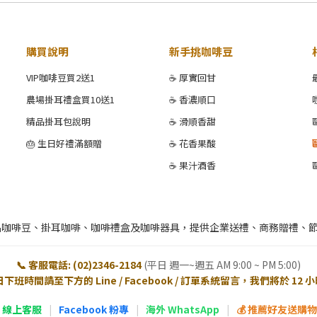
購買說明
新手挑咖啡豆
VIP咖啡豆買2送1
☕ 厚實回甘
農場掛耳禮盒買10送1
☕ 香濃順口
精品掛耳包說明
☕ 滑順香甜
🎂 生日好禮滿額贈
☕ 花香果酸
☕ 果汁酒香
品咖啡豆、掛耳咖啡、咖啡禮盒及咖啡器具，提供企業送禮、商務贈禮、
📞 客服電話: (02)2346-2184
(平日 週一~週五 AM 9:00 ~ PM 5:00)
日下班時間請至下方的 Line / Facebook / 訂單系統留言，我們將於 12
E 線上客服
|
Facebook 粉專
|
海外 WhatsApp
|
💰 推薦好友送購物金