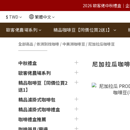
2026 歐客佬中秋禮盒｜企
$
TWD
繁體中文
歐客佬農場系列
精品咖啡豆【同價位買2送1】
全部商品
/
依洲別找咖啡
/
中美洲咖啡豆
/
尼加拉瓜咖啡豆
中秋禮盒
尼加拉瓜咖
歐客佬農場系列
精品咖啡豆【同價位買2
送1】
精品濾掛式咖啡包
精品濾掛式咖啡禮盒
咖啡禮盒推薦
咖啡器具/周邊