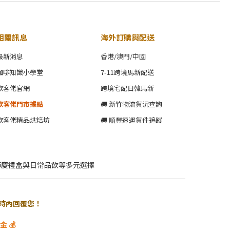
相關訊息
海外訂購與配送
最新消息
香港/澳門/中國
咖啡知識小學堂
7-11跨境馬新配送
歐客佬官網
跨境宅配日韓馬新
歐客佬門市據點
🚚 新竹物流貨況查詢
歐客佬精品烘焙坊
🚚 順豐速運貨件追蹤
節慶禮盒與日常品飲等多元選擇
 小時內回覆您！
 💰