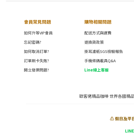
奶油味 (1)
黑巧克力味 (2)
會員常見問題
購物相關問題
核桃味 (1)
如何升等VIP會員
配送方式與運費
焦糖味 (1)
忘記密碼?
退換貨政策
分級標準
如何取消訂單?
掛耳濾紙SGS檢驗報告
SHG (1)
訂單刷卡失敗?
手機條碼載具Q&A
開立發票問題?
Line線上客服
歐客佬精品咖啡 世界各國精
⚠️ 假日及平
LIN