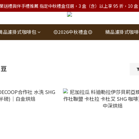
業送禮與伴手禮推薦 指定中秋禮盒任選，3 盒（含）以上享 95 折，10 盒（含）
精品濾掛式咖啡包
🟡2026中秋禮盒🟡
精品濾掛式咖啡
啡豆