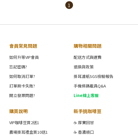
1
會員常見問題
購物相關問題
如何升等VIP會員
配送方式與運費
忘記密碼?
退換貨政策
如何取消訂單?
掛耳濾紙SGS檢驗報告
訂單刷卡失敗?
手機條碼載具Q&A
開立發票問題?
Line線上客服
購買說明
新手挑咖啡豆
VIP咖啡豆買2送1
☕ 厚實回甘
農場掛耳禮盒買10送1
☕ 香濃順口