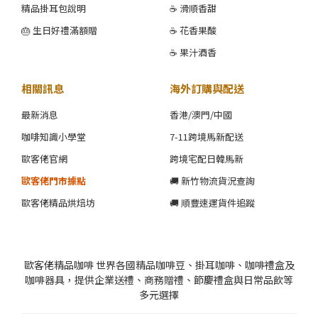
精品掛耳包說明
☕ 滑順香甜
🎂 生日好禮滿額贈
☕ 花香果酸
☕ 果汁酒香
相關訊息
海外訂購與配送
最新消息
香港/澳門/中國
咖啡知識小學堂
7-11跨境馬新配送
歐客佬官網
跨境宅配日韓馬新
歐客佬門市據點
🚚 新竹物流貨況查詢
歐客佬精品烘焙坊
🚚 順豐速運貨件追蹤
歐客佬精品咖啡 世界各國精品咖啡豆、掛耳咖啡、咖啡禮盒及
咖啡器具，提供企業送禮、商務贈禮、節慶禮盒與日常品飲等
多元選擇