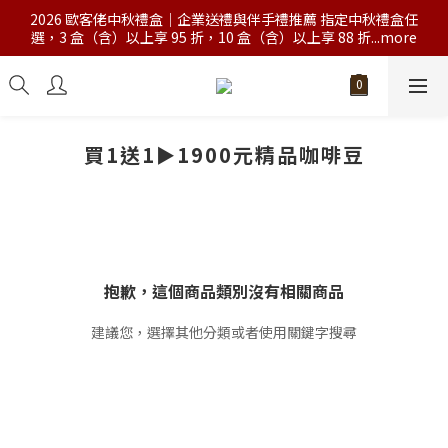
2026 歐客佬中秋禮盒｜企業送禮與伴手禮推薦 指定中秋禮盒任
選，3 盒（含）以上享 95 折，10 盒（含）以上享 88 折...more
買1送1►1900元精品咖啡豆
抱歉，這個商品類別沒有相關商品
建議您，選擇其他分類或者使用關鍵字搜尋