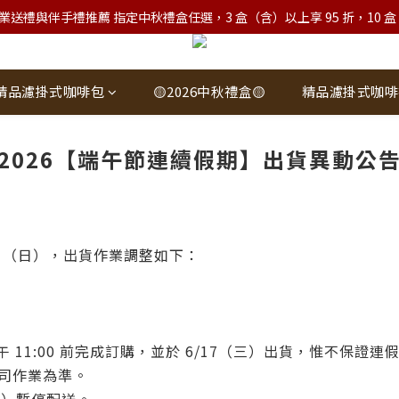
業送禮與伴手禮推薦 指定中秋禮盒任選，3 盒（含）以上享 95 折，10 盒（含）
精品濾掛式咖啡包
🟡2026中秋禮盒🟡
精品濾掛式咖啡
2026【端午節連續假期】出貨異動公
21（日），出貨作業調整如下：
午 11:00 前完成訂購，並於 6/17（三）出貨，惟不保證連
司作業為準。