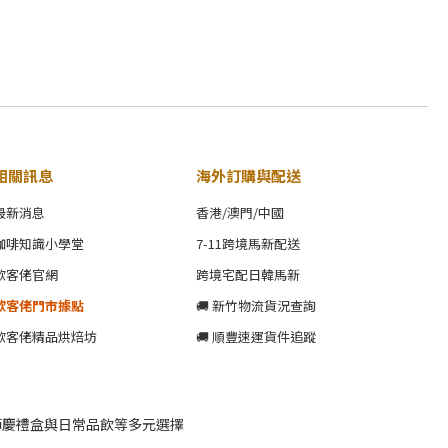
相關訊息
海外訂購與配送
最新消息
香港/澳門/中國
咖啡知識小學堂
7-11跨境馬新配送
歐客佬官網
跨境宅配日韓馬新
歐客佬門市據點
🚚 新竹物流貨況查詢
歐客佬精品烘焙坊
🚚 順豐速運貨件追蹤
節慶禮盒與日常品飲等多元選擇