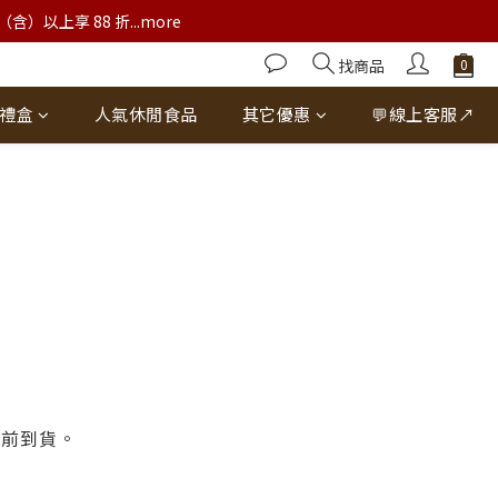
以上享 88 折...more
找商品
禮盒
人氣休閒食品
其它優惠
💬線上客服↗
告
假前到貨。