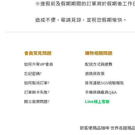
※連假前及假期期間的訂單將於假期後工作日
造成不便，敬請見諒，並祝您假期愉快。
會員常見問題
購物相關問題
如何升等VIP會員
配送方式與運費
忘記密碼?
退換貨政策
如何取消訂單?
掛耳濾紙SGS檢驗報告
訂單刷卡失敗?
手機條碼載具Q&A
開立發票問題?
Line線上客服
歐客佬精品咖啡 世界各國精