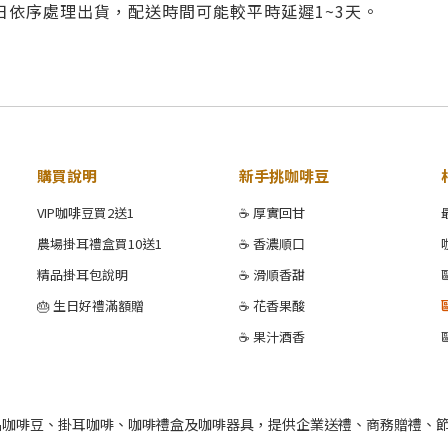
依序處理出貨，配送時間可能較平時延遲1~3天。
購買說明
新手挑咖啡豆
VIP咖啡豆買2送1
☕ 厚實回甘
農場掛耳禮盒買10送1
☕ 香濃順口
精品掛耳包說明
☕ 滑順香甜
🎂 生日好禮滿額贈
☕ 花香果酸
☕ 果汁酒香
品咖啡豆、掛耳咖啡、咖啡禮盒及咖啡器具，提供企業送禮、商務贈禮、