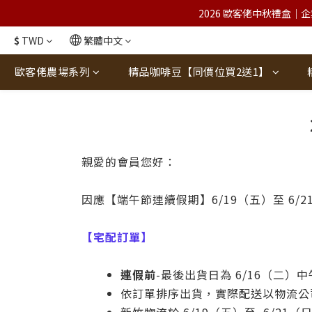
2026 歐客佬中秋禮盒｜企
$
TWD
繁體中文
歐客佬農場系列
精品咖啡豆【同價位買2送1】
親愛的會員您好：
因應【端午節連續假期】6/19（五）至 6/
【宅配訂單】
連假前
-最後出貨日為 6/16（二）中
依訂單排序出貨，實際配送以物流公