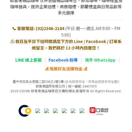
歐客佬精品咖啡 世界各國精品咖啡豆、掛耳咖啡、咖啡禮盒及
咖啡器具，提供企業送禮、商務贈禮、節慶禮盒與日常品飲等
多元選擇
📞 客服電話: (02)2346-2184
(平日 週一~週五 AM 9:00 ~ PM
5:00)
⚠️ 假日及平日下班時間請至下方的 Line / Facebook / 訂單系
統留言，我們將於 12 小時內回覆您！
LINE 線上客服
|
Facebook 粉專
|
海外 WhatsApp
|
💰 推薦好友送購物金 💰
臺中市北區太原路二段306之1號1樓
(此為營登地址，非商品退換貨地址喔!)
歐客佬國際有限公司 | 統一編號: 24437670
2019-2026© 歐客佬精品咖啡官方購物網站 版權所有 All Rights Reserved.