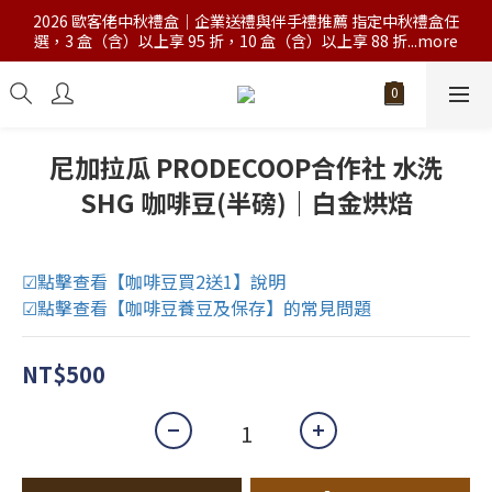
2026 歐客佬中秋禮盒｜企業送禮與伴手禮推薦 指定中秋禮盒任
選，3 盒（含）以上享 95 折，10 盒（含）以上享 88 折...more
尼加拉瓜 PRODECOOP合作社 水洗
SHG 咖啡豆(半磅)｜白金烘焙
☑點擊查看【咖啡豆買2送1】說明
☑點擊查看【咖啡豆養豆及保存】的常見問題
NT$500