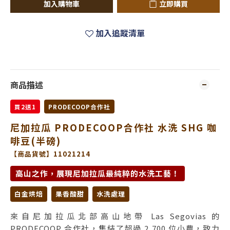
加入購物車
立即購買
加入追蹤清單
商品描述
買2送1
PRODECOOP合作社
尼加拉瓜 PRODECOOP合作社 水洗 SHG 咖
啡豆(半磅)
【商品貨號】11021214
高山之作，展現尼加拉瓜最純粹的水洗工藝！
白金烘焙
果香酸甜
水洗處理
來自尼加拉瓜北部高山地帶 Las Segovias 的
PRODECOOP 合作社，集結了超過 2,700 位小農，致力