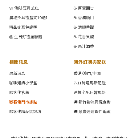
VIP咖啡豆買2送1
☕ 厚實回甘
農場掛耳禮盒買10送1
☕ 香濃順口
精品掛耳包說明
☕ 滑順香甜
🎂 生日好禮滿額贈
☕ 花香果酸
☕ 果汁酒香
相關訊息
海外訂購與配送
最新消息
香港/澳門/中國
咖啡知識小學堂
7-11跨境馬新配送
歐客佬官網
跨境宅配日韓馬新
歐客佬門市據點
🚚 新竹物流貨況查詢
歐客佬精品烘焙坊
🚚 順豐速運貨件追蹤