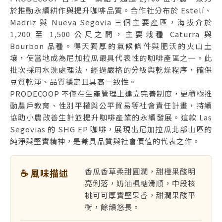
於推動永續耕作與提升咖啡品質。合作社分布於 Estelí、
Madriz 與 Nueva Segovia 三個主要產區，海拔介於
1,200 至 1,500 公尺之間，主要栽種 Caturra 與
Bourbon 品種。得天獨厚的氣候條件與肥沃的火山土
壤，使當地成為尼加拉瓜最具代表性的咖啡產區之一。此
批次採用水洗處理法，經過嚴格的分級與乾燥程序，確保
豆質乾淨、品質穩定且具高一致性。
PRODECOOP 不僅在生產管理上建立完善制度，更積極推
動農戶教育、性別平權與公平貿易等社會責任計畫，持續
協助小農改善生計並提升咖啡產業的永續發展。這款 Las
Segovias 的 SHG EP 咖啡，展現出尼加拉瓜北部山區的
純淨與堅實精神，是兼具品質與社會價值的代表之作。
香瓜香草柔甜圓潤，甜橙果酸明
☕ 風味描述
亮俐落，奶油楓糖滑順，中段核
桃可可厚實堅果香，甜潤果酸平
衡，餘韻悠長。