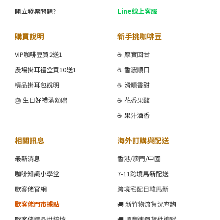
開立發票問題?
Line線上客服
購買說明
新手挑咖啡豆
VIP咖啡豆買2送1
☕ 厚實回甘
農場掛耳禮盒買10送1
☕ 香濃順口
精品掛耳包說明
☕ 滑順香甜
🎂 生日好禮滿額贈
☕ 花香果酸
☕ 果汁酒香
相關訊息
海外訂購與配送
最新消息
香港/澳門/中國
咖啡知識小學堂
7-11跨境馬新配送
歐客佬官網
跨境宅配日韓馬新
歐客佬門市據點
🚚 新竹物流貨況查詢
歐客佬精品烘焙坊
🚚 順豐速運貨件追蹤