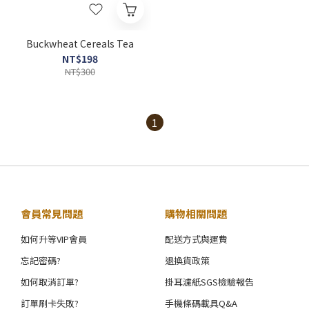
Buckwheat Cereals Tea
NT$198
NT$300
1
會員常見問題
購物相關問題
如何升等VIP會員
配送方式與運費
忘記密碼?
退換貨政策
如何取消訂單?
掛耳濾紙SGS檢驗報告
訂單刷卡失敗?
手機條碼載具Q&A