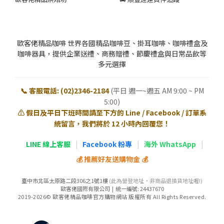
歐客佬精品咖啡 世界各國精品咖啡豆、掛耳咖啡、咖啡禮盒及
咖啡器具，提供企業送禮、商務贈禮、節慶禮盒與日常品飲等
多元選擇
📞 客服電話: (02)2346-2184
(平日 週一~週五 AM 9:00 ~ PM
5:00)
⚠️ 假日及平日下班時間請至下方的 Line / Facebook / 訂單系
統留言，我們將於 12 小時內回覆您！
LINE 線上客服
|
Facebook 粉專
|
海外 WhatsApp
|
💰 推薦好友送購物金 💰
臺中市北區太原路二段306之1號1樓
(此為營登地址，非商品退換貨地址喔!)
歐客佬國際有限公司 | 統一編號: 24437670
2019-2026© 歐客佬精品咖啡官方購物網站 版權所有 All Rights Reserved.