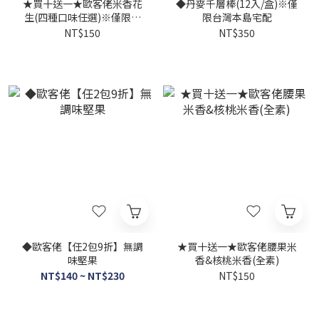
★買十送一★歐客佬米香花
◆丹麥千層棒(12入/盒)※僅
生(四種口味任選)※僅限台
限台灣本島宅配
灣本島宅配
NT$150
NT$350
◆歐客佬【任2包9折】無調
★買十送一★歐客佬腰果米
味堅果
香&核桃米香(全素)
NT$140 ~ NT$230
NT$150