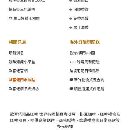
農場掛耳禮盒買10送1
☕ 香濃順口
精品掛耳包說明
☕ 滑順香甜
🎂 生日好禮滿額贈
☕ 花香果酸
☕ 果汁酒香
相關訊息
海外訂購與配送
最新消息
香港/澳門/中國
咖啡知識小學堂
7-11跨境馬新配送
歐客佬官網
跨境宅配日韓馬新
歐客佬門市據點
🚚 新竹物流貨況查詢
歐客佬精品烘焙坊
🚚 順豐速運貨件追蹤
歐客佬精品咖啡 世界各國精品咖啡豆、掛耳咖啡、咖啡禮盒及
咖啡器具，提供企業送禮、商務贈禮、節慶禮盒與日常品飲等
多元選擇