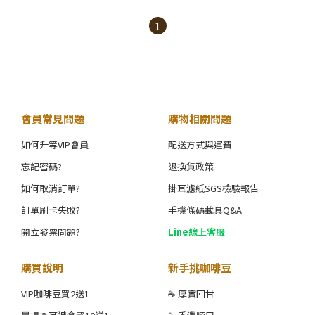
1
會員常見問題
購物相關問題
如何升等VIP會員
配送方式與運費
忘記密碼?
退換貨政策
如何取消訂單?
掛耳濾紙SGS檢驗報告
訂單刷卡失敗?
手機條碼載具Q&A
開立發票問題?
Line線上客服
購買說明
新手挑咖啡豆
VIP咖啡豆買2送1
☕ 厚實回甘