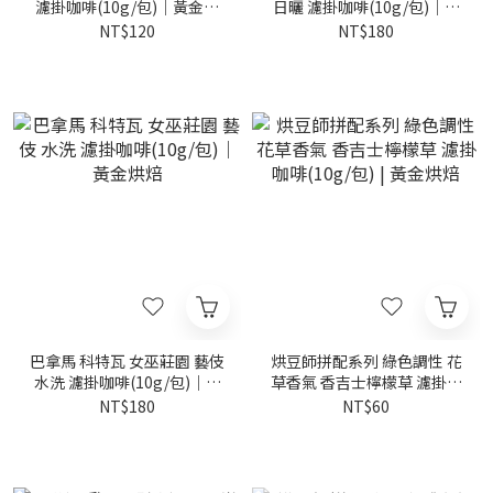
濾掛咖啡(10g/包)｜黃金烘
日曬 濾掛咖啡(10g/包)｜黃
焙
金烘焙
NT$120
NT$180
巴拿馬 科特瓦 女巫莊園 藝伎
烘豆師拼配系列 綠色調性 花
水洗 濾掛咖啡(10g/包)｜黃
草香氣 香吉士檸檬草 濾掛咖
金烘焙
啡(10g/包) | 黃金烘焙
NT$180
NT$60