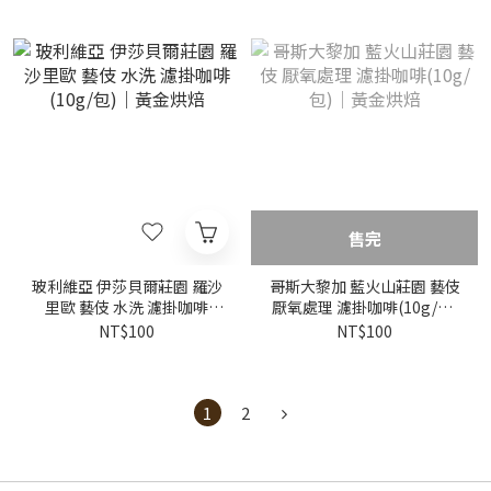
售完
玻利維亞 伊莎貝爾莊園 羅沙
哥斯大黎加 藍火山莊園 藝伎
里歐 藝伎 水洗 濾掛咖啡
厭氧處理 濾掛咖啡(10g/包)
(10g/包)｜黃金烘焙
｜黃金烘焙
NT$100
NT$100
1
2