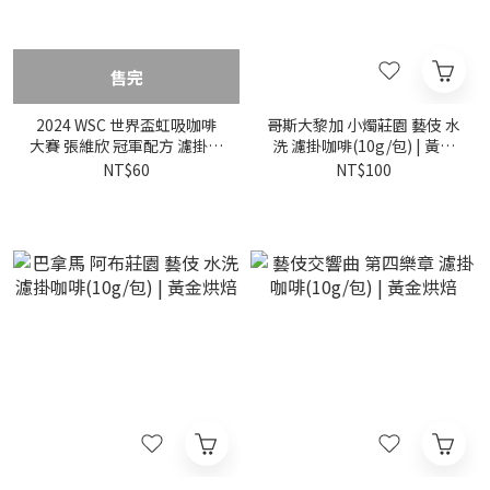
售完
2024 WSC 世界盃虹吸咖啡
哥斯大黎加 小燭莊園 藝伎 水
大賽 張維欣 冠軍配方 濾掛咖
洗 濾掛咖啡(10g/包) | 黃金
啡(10g/包) | 黃金烘焙
烘焙
NT$60
NT$100