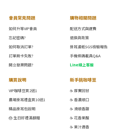
會員常見問題
購物相關問題
如何升等VIP會員
配送方式與運費
忘記密碼?
退換貨政策
如何取消訂單?
掛耳濾紙SGS檢驗報告
訂單刷卡失敗?
手機條碼載具Q&A
開立發票問題?
Line線上客服
購買說明
新手挑咖啡豆
VIP咖啡豆買2送1
☕ 厚實回甘
農場掛耳禮盒買10送1
☕ 香濃順口
精品掛耳包說明
☕ 滑順香甜
🎂 生日好禮滿額贈
☕ 花香果酸
☕ 果汁酒香