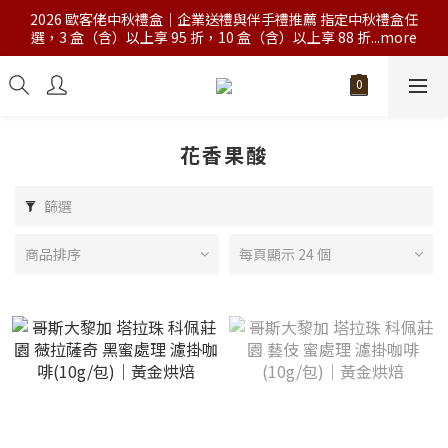
2026 歐客佬中秋禮盒｜企業送禮與伴手禮推薦 指定中秋禮盒任
選，3 盒（含）以上享 95 折，10 盒（含）以上享 88 折...more
花香果酸
篩選
商品排序
每頁顯示 24 個