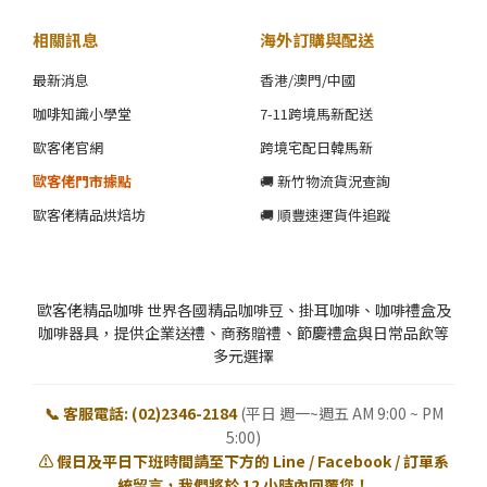
相關訊息
海外訂購與配送
最新消息
香港/澳門/中國
咖啡知識小學堂
7-11跨境馬新配送
歐客佬官網
跨境宅配日韓馬新
歐客佬門市據點
🚚 新竹物流貨況查詢
歐客佬精品烘焙坊
🚚 順豐速運貨件追蹤
歐客佬精品咖啡 世界各國精品咖啡豆、掛耳咖啡、咖啡禮盒及
咖啡器具，提供企業送禮、商務贈禮、節慶禮盒與日常品飲等
多元選擇
📞 客服電話: (02)2346-2184
(平日 週一~週五 AM 9:00 ~ PM
5:00)
⚠️ 假日及平日下班時間請至下方的 Line / Facebook / 訂單系
統留言，我們將於 12 小時內回覆您！