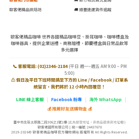
歐客佬精品烘焙坊
🚚 順豐速運貨件追蹤
歐客佬精品咖啡 世界各國精品咖啡豆、掛耳咖啡、咖啡禮盒及
咖啡器具，提供企業送禮、商務贈禮、節慶禮盒與日常品飲等
多元選擇
📞 客服電話: (02)2346-2184
(平日 週一~週五 AM 9:00 ~ PM
5:00)
⚠️ 假日及平日下班時間請至下方的 Line / Facebook / 訂單系
統留言，我們將於 12 小時內回覆您！
LINE 線上客服
|
Facebook 粉專
|
海外 WhatsApp
|
💰 推薦好友送購物金 💰
臺中市北區太原路二段306之1號1樓
(此為營登地址，非商品退換貨地址喔!)
歐客佬國際有限公司 | 統一編號: 24437670
2019-2026© 歐客佬精品咖啡官方購物網站 版權所有 All Rights Reserved.