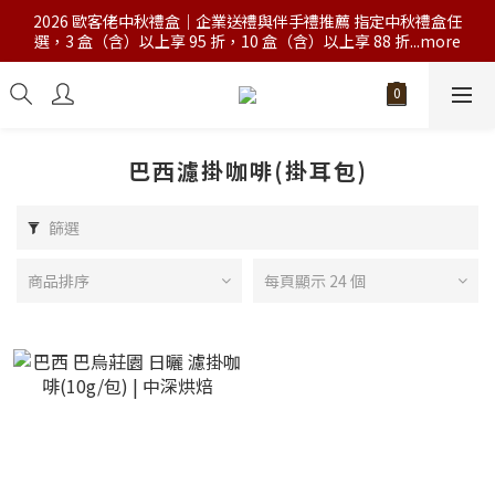
2026 歐客佬中秋禮盒｜企業送禮與伴手禮推薦 指定中秋禮盒任
選，3 盒（含）以上享 95 折，10 盒（含）以上享 88 折...more
巴西濾掛咖啡(掛耳包)
篩選
商品排序
每頁顯示 24 個