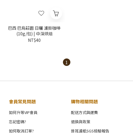
巴西 巴烏莊園 日曬 濾掛咖啡
(10g/包) | 中深烘焙
NT$40
1
會員常見問題
購物相關問題
如何升等VIP會員
配送方式與運費
忘記密碼?
退換貨政策
如何取消訂單?
掛耳濾紙SGS檢驗報告