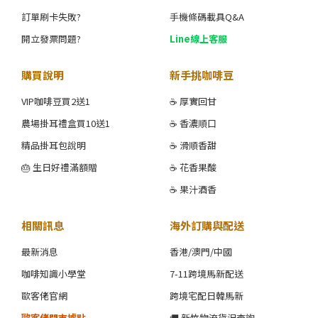
訂單刷卡失敗?
手機條碼載具Q&A
開立發票問題?
Line線上客服
購買說明
新手挑咖啡豆
VIP咖啡豆買2送1
☕ 厚實回甘
農場掛耳禮盒買10送1
☕ 香濃順口
精品掛耳包說明
☕ 滑順香甜
🎂 生日好禮滿額贈
☕ 花香果酸
☕ 果汁酒香
相關訊息
海外訂購與配送
最新消息
香港/澳門/中國
咖啡知識小學堂
7-11跨境馬新配送
歐客佬官網
跨境宅配日韓馬新
歐客佬門市據點
🚚 新竹物流貨況查詢