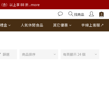
以上享 88 折...more
找商品
禮盒
人氣休閒食品
其它優惠
💬線上客服↗
篩選
商品排序
每頁顯示 24 個