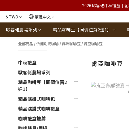
2026 歐客佬中秋禮盒｜企
$
TWD
繁體中文
歐客佬農場系列
精品咖啡豆【同價位買2送1】
全部商品
/
依洲別找咖啡
/
非洲咖啡豆
/
肯亞咖啡豆
中秋禮盒
肯亞咖啡豆
歐客佬農場系列
精品咖啡豆【同價位買2
送1】
精品濾掛式咖啡包
精品濾掛式咖啡禮盒
咖啡禮盒推薦
咖啡器具/周邊