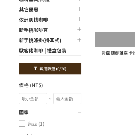
其它優惠
依洲別找咖啡
新手挑咖啡豆
新手挑濾掛(掛耳式)
歐客佬咖啡 | 禮盒包裝
肯亞 麒麟雅嘉 卡姆
套用篩選
(0/20)
價格 (NT$)
~
國家
肯亞 (1)