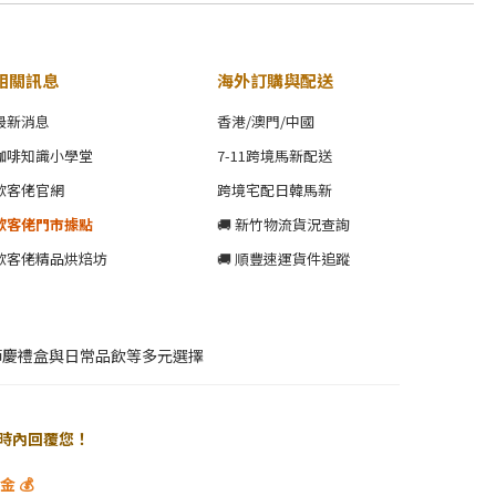
相關訊息
海外訂購與配送
最新消息
香港/澳門/中國
咖啡知識小學堂
7-11跨境馬新配送
歐客佬官網
跨境宅配日韓馬新
歐客佬門市據點
🚚 新竹物流貨況查詢
歐客佬精品烘焙坊
🚚 順豐速運貨件追蹤
節慶禮盒與日常品飲等多元選擇
 小時內回覆您！
 💰