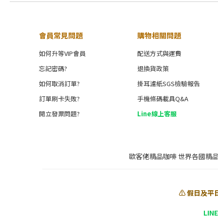
會員常見問題
購物相關問題
如何升等VIP會員
配送方式與運費
忘記密碼?
退換貨政策
如何取消訂單?
掛耳濾紙SGS檢驗報告
訂單刷卡失敗?
手機條碼載具Q&A
開立發票問題?
Line線上客服
歐客佬精品咖啡 世界各國精
⚠️ 假日及平
LIN