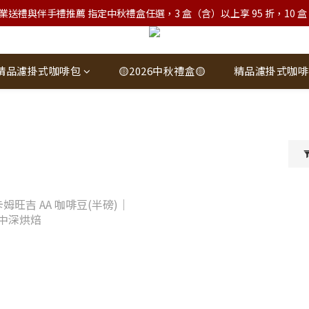
業送禮與伴手禮推薦 指定中秋禮盒任選，3 盒（含）以上享 95 折，10 盒（含）
精品濾掛式咖啡包
🟡2026中秋禮盒🟡
精品濾掛式咖啡