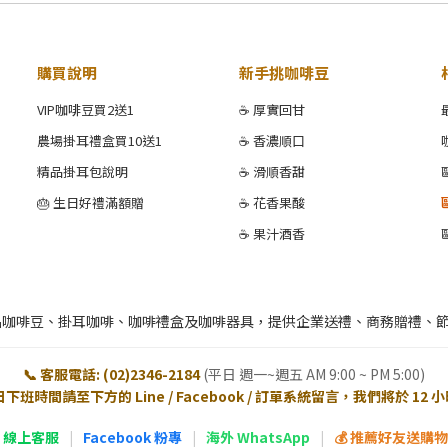
購買說明
新手挑咖啡豆
VIP咖啡豆買2送1
☕ 厚實回甘
農場掛耳禮盒買10送1
☕ 香濃順口
精品掛耳包說明
☕ 滑順香甜
🎂 生日好禮滿額贈
☕ 花香果酸
☕ 果汁酒香
品咖啡豆、掛耳咖啡、咖啡禮盒及咖啡器具，提供企業送禮、商務贈禮、
📞 客服電話: (02)2346-2184
(平日 週一~週五 AM 9:00 ~ PM 5:00)
日下班時間請至下方的 Line / Facebook / 訂單系統留言，我們將於 12
E 線上客服
|
Facebook 粉專
|
海外 WhatsApp
|
💰 推薦好友送購物金