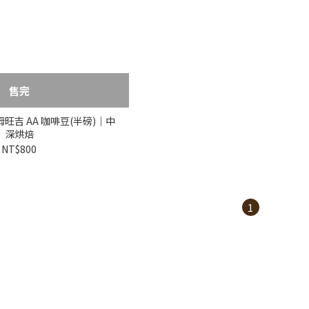
售完
旺吉 AA 咖啡豆(半磅)｜中
深烘焙
NT$800
1