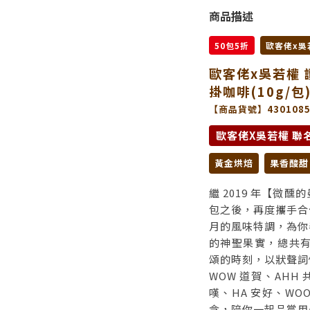
商品描述
50包5折
歐客佬x吳
歐客佬x吳若權 讚
掛咖啡(10g/包
【商品貨號】4301085
歐客佬X吳若權 聯
黃金烘焙
果香酸甜
繼 2019 年【微
包之後，再度攜手合
月的風味特調，為你
的神聖果實，總共有
頌的時刻，以狀聲詞
WOW 道賀、AHH 
嘆、HA 安好、W
念，陪你一起品嘗用