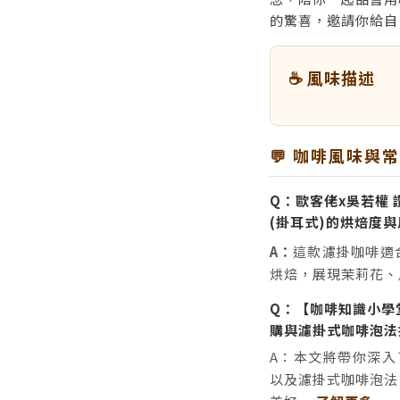
的驚喜，邀請你給自
☕ 風味描述
💬 咖啡風味與
Q：歐客佬x吳若權 讚
(掛耳式)的烘焙度
A：
這款濾掛咖啡適
烘焙，展現茉莉花、
Q：【咖啡知識小學
購與濾掛式咖啡泡法
A：本文將帶你深入
以及濾掛式咖啡泡法