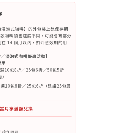
嚀
和浸泡式咖啡】的外包裝上總保存期
因各款咖啡銷售速度不同，可能會有部分
在 14 個月以內，如介意效期的朋
。
啡／浸泡式咖啡優惠活動】
適用：
任選10包8折／25包6折／50包5折
惠）
選10包8折／25包6折（建議25包最
：當月享滿額兌換
/ 操作問題