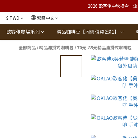
2026 歐客佬中秋禮盒｜企
$
TWD
繁體中文
歐客佬農場系列
精品咖啡豆【同價位買2送1】
全部商品
/
精品濾掛式咖啡包
/
70元-85元精品濾掛式咖啡包