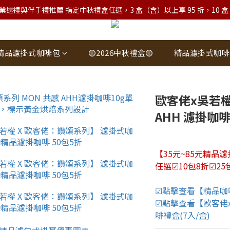
業送禮與伴手禮推薦 指定中秋禮盒任選，3 盒（含）以上享 95 折，10 盒（含）
精品濾掛式咖啡包
🟡2026中秋禮盒🟡
精品濾掛式咖啡
歐客佬x吳若權
AHH 濾掛咖啡(
【35元~85元精品
任選☑10包8折☑25
☑點擊查看【精品咖
☑點擊查看【歐客佬
啡禮盒(7入/盒)