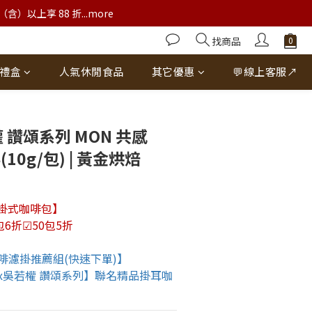
以上享 88 折...more
找商品
禮盒
人氣休閒食品
其它優惠
💬線上客服↗
立即購買
 讚頌系列 MON 共感
10g/包) | 黃金烘焙
濾掛式咖啡包】
包6折☑50包5折
啡濾掛推薦組(快速下單)】
x吳若權 讚頌系列】聯名精品掛耳咖