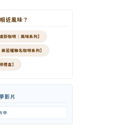
多相近風味？
濾掛咖啡｜風味系列】
× 吳若權聯名咖啡系列】
啡禮盒】
教學影片
教學