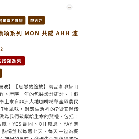
若權聯名咖啡
配方豆
頌系列 MON 共感 AHH 濾
)
2
名讚頌系列
醺的曼波】【思戀的綻放】精品咖啡掛耳
作。歷時一年的包裝設計研討、十個
奉上來自非洲大地咖啡精華產區農民
7種風味，對應生活裡的7個值得讚
做為我們敬獻給生命的賀禮，包括：
共感、YES 認同、OH 感恩、YAY 驚
OO 熱情並以每週七天、每天一包為概
心調配的風味，發現生活裡值得讚頌