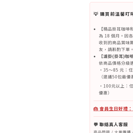
💡 購買前溫馨叮
【精品掛耳咖啡
為 18 個月。
收到的商品賞味期
友，請斟酌下單
【濾掛(掛耳)咖
依商品價格分級
・35～85 元：
（建議50包最優
・100元以上：任
優惠）
🎂 會員生日好禮
💬 聯絡真人客服
商品問題 / 大量團購 