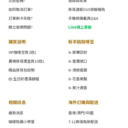
忘記密碼?
退換貨政策
如何取消訂單?
掛耳濾紙SGS檢驗報告
訂單刷卡失敗?
手機條碼載具Q&A
開立發票問題?
Line線上客服
購買說明
新手挑咖啡豆
VIP咖啡豆買2送1
☕ 厚實回甘
農場掛耳禮盒買10送1
☕ 香濃順口
精品掛耳包說明
☕ 滑順香甜
🎂 生日好禮滿額贈
☕ 花香果酸
☕ 果汁酒香
相關訊息
海外訂購與配送
最新消息
香港/澳門/中國
咖啡知識小學堂
7-11跨境馬新配送