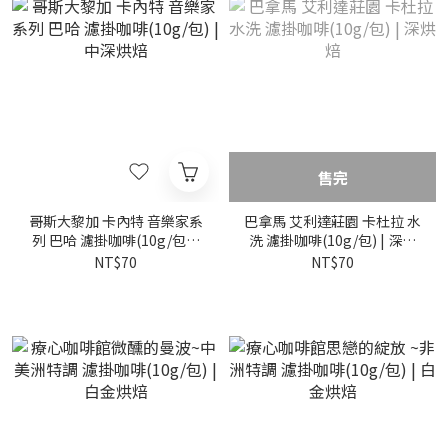
售完
哥斯大黎加 卡內特 音樂家系
巴拿馬 艾利達莊園 卡杜拉 水
列 巴哈 濾掛咖啡(10g/包) |
洗 濾掛咖啡(10g/包) | 深烘
中深烘焙
焙
NT$70
NT$70