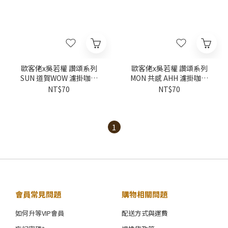
歐客佬x吳若權 讚頌系列
歐客佬x吳若權 讚頌系列
SUN 道賀WOW 濾掛咖啡
MON 共感 AHH 濾掛咖啡
(10g/包) | 黃金烘焙
(10g/包) | 黃金烘焙
NT$70
NT$70
1
會員常見問題
購物相關問題
如何升等VIP會員
配送方式與運費