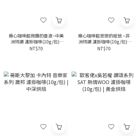
療心咖啡館微醺的曼波~中美
療心咖啡館思戀的綻放 ~非
洲特調 濾掛咖啡(10g/包) |
洲特調 濾掛咖啡(10g/包) |
白金烘焙
白金烘焙
NT$70
NT$70