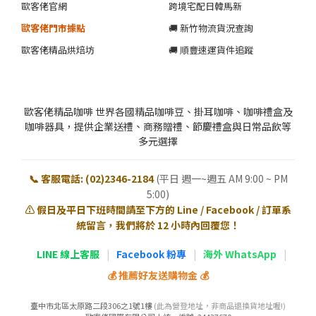
歐客佬官網
跨境宅配日韓馬新
歐客佬門市據點
🚚 新竹物流貨況查詢
歐客佬精品烘焙坊
🚚 順豐速運貨件追蹤
歐客佬精品咖啡 世界各國精品咖啡豆、掛耳咖啡、咖啡禮盒及
咖啡器具，提供企業送禮、商務贈禮、節慶禮盒與日常品飲等
多元選擇
📞 客服電話: (02)2346-2184
(平日 週一~週五 AM 9:00 ~ PM
5:00)
⚠️ 假日及平日下班時間請至下方的 Line / Facebook / 訂單系
統留言，我們將於 12 小時內回覆您！
LINE 線上客服
|
Facebook 粉專
|
海外 WhatsApp
|
💰 推薦好友送購物金 💰
臺中市北區太原路二段306之1號1樓
(此為營登地址，非商品退換貨地址喔!)