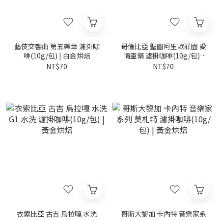
藝伎交響曲 第五樂章 濾掛咖
哥倫比亞 聖圖阿里歐莊園 愛
啡(10g/包) | 白金烘焙
情靈藥 濾掛咖啡(10g/包) |
中烘焙
NT$70
NT$70
衣索比亞 古吉 烏拉嘎 水洗
哥斯大黎加 卡內特 音樂家系