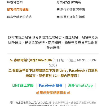
歐客佬官網
跨境宅配日韓馬新
歐客佬門市據點
🚚 新竹物流貨況查詢
歐客佬精品烘焙坊
🚚 順豐速運貨件追蹤
歐客佬精品咖啡 世界各國精品咖啡豆、掛耳咖啡、咖啡禮盒及
咖啡器具，提供企業送禮、商務贈禮、節慶禮盒與日常品飲等
多元選擇
📞 客服電話: (02)2346-2184
(平日 週一~週五 AM 9:00 ~ PM
5:00)
⚠️ 假日及平日下班時間請至下方的 Line / Facebook / 訂單系
統留言，我們將於 12 小時內回覆您！
LINE 線上客服
|
Facebook 粉專
|
海外 WhatsApp
|
💰 推薦好友送購物金 💰
臺中市北區太原路二段306之1號1樓
(此為營登地址，非商品退換貨地址喔!)