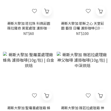
哥斯大黎加 塔拉珠 科佩莊園
哥斯大黎加 耶穌之心 天堂莊
薇拉薩奇 黑蜜處理 濾掛咖啡
園 藝伎 日曬 濾掛咖啡(10g/
(10g/包)｜黃金烘焙
包) | 黃金烘焙
NT$60
NT$100
哥斯大黎加 聖蘿蔓處理廠 蜂
哥斯大黎加 薇若拉處理廠 神