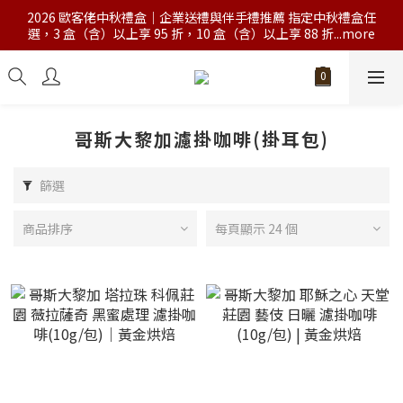
2026 歐客佬中秋禮盒｜企業送禮與伴手禮推薦 指定中秋禮盒任
選，3 盒（含）以上享 95 折，10 盒（含）以上享 88 折...more
哥斯大黎加濾掛咖啡(掛耳包)
篩選
商品排序
每頁顯示 24 個