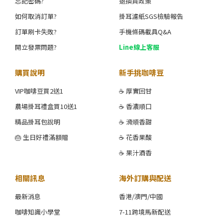
忘記密碼?
退換貨政策
如何取消訂單?
掛耳濾紙SGS檢驗報告
訂單刷卡失敗?
手機條碼載具Q&A
開立發票問題?
Line線上客服
購買說明
新手挑咖啡豆
VIP咖啡豆買2送1
☕ 厚實回甘
農場掛耳禮盒買10送1
☕ 香濃順口
精品掛耳包說明
☕ 滑順香甜
🎂 生日好禮滿額贈
☕ 花香果酸
☕ 果汁酒香
相關訊息
海外訂購與配送
最新消息
香港/澳門/中國
咖啡知識小學堂
7-11跨境馬新配送