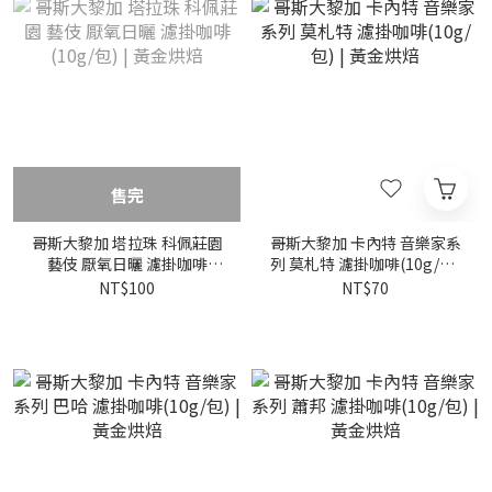
售完
哥斯大黎加 塔拉珠 科佩莊園
哥斯大黎加 卡內特 音樂家系
藝伎 厭氧日曬 濾掛咖啡
列 莫札特 濾掛咖啡(10g/包)
(10g/包) | 黃金烘焙
| 黃金烘焙
NT$100
NT$70