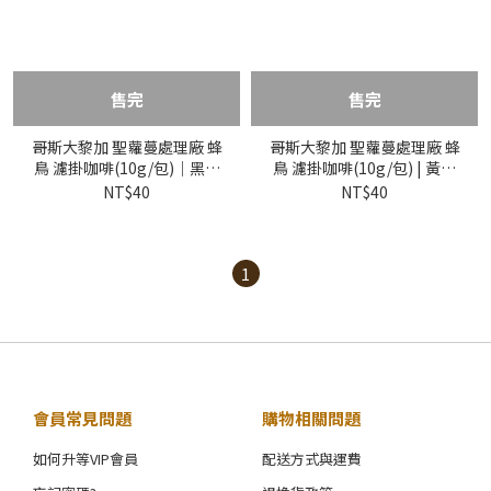
售完
售完
哥斯大黎加 聖蘿蔓處理廠 蜂
哥斯大黎加 聖蘿蔓處理廠 蜂
鳥 濾掛咖啡(10g/包)｜黑金
鳥 濾掛咖啡(10g/包) | 黃金
烘焙
烘焙
NT$40
NT$40
1
會員常見問題
購物相關問題
如何升等VIP會員
配送方式與運費