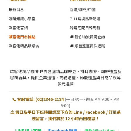
最新消息
香港/澳門/中國
咖啡知識小學堂
7-11跨境馬新配送
歐客佬官網
跨境宅配日韓馬新
歐客佬門市據點
🚚 新竹物流貨況查詢
歐客佬精品烘焙坊
🚚 順豐速運貨件追蹤
歐客佬精品咖啡 世界各國精品咖啡豆、掛耳咖啡、咖啡禮盒及
咖啡器具，提供企業送禮、商務贈禮、節慶禮盒與日常品飲等
多元選擇
📞 客服電話: (02)2346-2184
(平日 週一~週五 AM 9:00 ~ PM
5:00)
⚠️ 假日及平日下班時間請至下方的 Line / Facebook / 訂單系
統留言，我們將於 12 小時內回覆您！
LINE 線上客服
|
Facebook 粉專
|
海外 WhatsApp
|