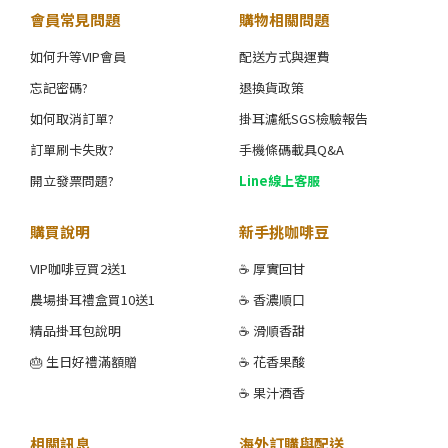
會員常見問題
購物相關問題
如何升等VIP會員
配送方式與運費
忘記密碼?
退換貨政策
如何取消訂單?
掛耳濾紙SGS檢驗報告
訂單刷卡失敗?
手機條碼載具Q&A
開立發票問題?
Line線上客服
購買說明
新手挑咖啡豆
VIP咖啡豆買2送1
☕ 厚實回甘
農場掛耳禮盒買10送1
☕ 香濃順口
精品掛耳包說明
☕ 滑順香甜
🎂 生日好禮滿額贈
☕ 花香果酸
☕ 果汁酒香
相關訊息
海外訂購與配送