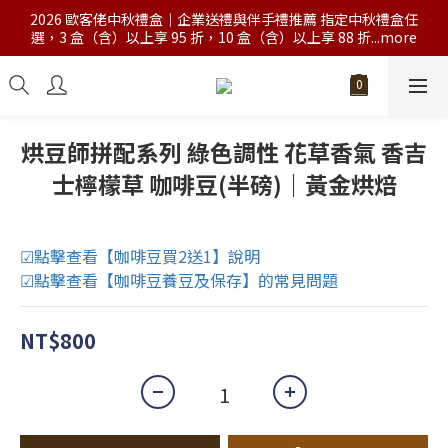
2026 歐客佬中秋禮盒｜企業送禮與伴手禮推薦 指定中秋禮盒任
選，3 盒（含）以上享 95 折，10 盒（含）以上享 88 折...more
烘豆師拼配系列 綠色調性 花草香氣 香吉
士檸檬草 咖啡豆(半磅)｜黃金烘焙
☑點擊查看【咖啡豆買2送1】說明
☑點擊查看【咖啡豆養豆及保存】的常見問題
NT$800