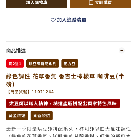
加入購物車
立即購買
加入追蹤清單
商品描述
買2送1
烘豆師拼配系列
配方豆
綠色調性 花草香氣 香吉士檸檬草 咖啡豆(半
磅)
【商品貨號】11021244
烘豆師以職人精神，精選產區拼配出獨家特色風味
黃金烘焙
果香酸甜
最新一季限量烘豆師拼配系列，杯測師以四大風味調性
〈綠色的花草香氣、咖啡色的甘醇香甜、紅色的新鮮水