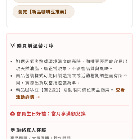
瀏覽【新品咖啡豆推薦】
💡 購買前溫馨叮嚀
如遇天氣炎熱或環境溫度較高時，咖啡豆表面較容易出
現天然油脂，屬正常現象，不影響品質與風味。
商品包裝樣式可能因製造批次或活動檔期調整而有所不
同，實際出貨以當批包裝為準。
精品咖啡豆【買2送1】活動限同價位商品適用。
查看
活動詳情 →
🎂 會員生日好禮：當月享滿額兌換
💬 聯絡真人客服
商品問題 / 大量團購 / 操作問題