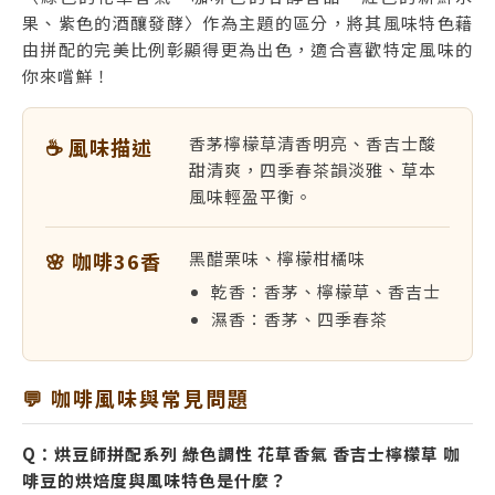
果、紫色的酒釀發酵〉作為主題的區分，將其風味特色藉
由拼配的完美比例彰顯得更為出色，適合喜歡特定風味的
你來嚐鮮！
香茅檸檬草清香明亮、香吉士酸
☕ 風味描述
甜清爽，四季春茶韻淡雅、草本
風味輕盈平衡。
🌸 咖啡36香
黑醋栗味、檸檬柑橘味
乾香：香茅、檸檬草、香吉士
濕香：香茅、四季春茶
💬 咖啡風味與常見問題
Q：烘豆師拼配系列 綠色調性 花草香氣 香吉士檸檬草 咖
啡豆的烘焙度與風味特色是什麼？