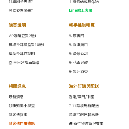
訂單刷卡失敗?
手機條碼載具Q&A
開立發票問題?
Line線上客服
購買說明
新手挑咖啡豆
VIP咖啡豆買2送1
☕ 厚實回甘
農場掛耳禮盒買10送1
☕ 香濃順口
精品掛耳包說明
☕ 滑順香甜
🎂 生日好禮滿額贈
☕ 花香果酸
☕ 果汁酒香
相關訊息
海外訂購與配送
最新消息
香港/澳門/中國
咖啡知識小學堂
7-11跨境馬新配送
歐客佬官網
跨境宅配日韓馬新
歐客佬門市據點
🚚 新竹物流貨況查詢