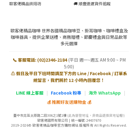
歐客佬精品烘焙坊
🚚 順豐速運貨件追蹤
歐客佬精品咖啡 世界各國精品咖啡豆、掛耳咖啡、咖啡禮盒及
咖啡器具，提供企業送禮、商務贈禮、節慶禮盒與日常品飲等
多元選擇
📞 客服電話: (02)2346-2184
(平日 週一~週五 AM 9:00 ~ PM
5:00)
⚠️ 假日及平日下班時間請至下方的 Line / Facebook / 訂單系
統留言，我們將於 12 小時內回覆您！
LINE 線上客服
|
Facebook 粉專
|
海外 WhatsApp
|
💰 推薦好友送購物金 💰
臺中市北區太原路二段306之1號1樓
(此為營登地址，非商品退換貨地址喔!)
歐客佬國際有限公司 | 統一編號: 24437670
2019-2026© 歐客佬精品咖啡官方購物網站 版權所有 All Rights Reserved.