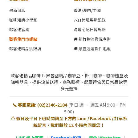
最新消息
香港/澳門/中國
咖啡知識小學堂
7-11跨境馬新配送
歐客佬官網
跨境宅配日韓馬新
歐客佬門市據點
🚚 新竹物流貨況查詢
歐客佬精品烘焙坊
🚚 順豐速運貨件追蹤
歐客佬精品咖啡 世界各國精品咖啡豆、掛耳咖啡、咖啡禮盒及
咖啡器具，提供企業送禮、商務贈禮、節慶禮盒與日常品飲等
多元選擇
📞 客服電話: (02)2346-2184
(平日 週一~週五 AM 9:00 ~ PM
5:00)
⚠️ 假日及平日下班時間請至下方的 Line / Facebook / 訂單系
統留言，我們將於 12 小時內回覆您！
LINE 線上客服
|
Facebook 粉專
|
海外 WhatsApp
|