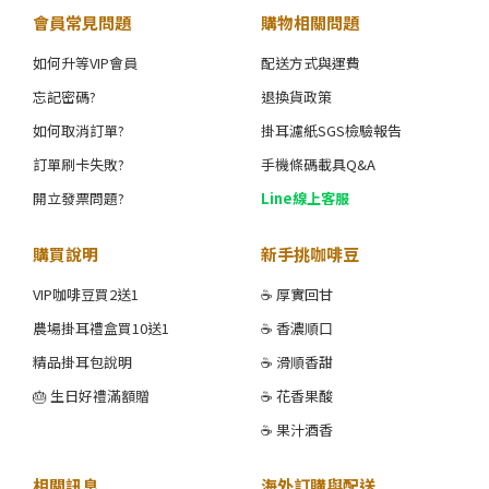
會員常見問題
購物相關問題
如何升等VIP會員
配送方式與運費
忘記密碼?
退換貨政策
如何取消訂單?
掛耳濾紙SGS檢驗報告
訂單刷卡失敗?
手機條碼載具Q&A
開立發票問題?
Line線上客服
購買說明
新手挑咖啡豆
VIP咖啡豆買2送1
☕ 厚實回甘
農場掛耳禮盒買10送1
☕ 香濃順口
精品掛耳包說明
☕ 滑順香甜
🎂 生日好禮滿額贈
☕ 花香果酸
☕ 果汁酒香
相關訊息
海外訂購與配送