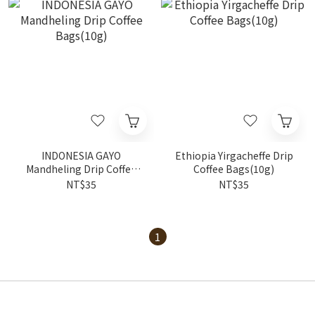
INDONESIA GAYO
Ethiopia Yirgacheffe Drip
Mandheling Drip Coffee
Coffee Bags(10g)
Bags(10g)
NT$35
NT$35
1