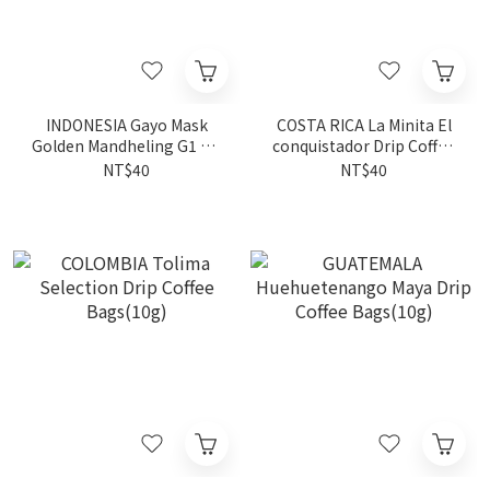
INDONESIA Gayo Mask
COSTA RICA La Minita El
Golden Mandheling G1 TP
conquistador Drip Coffee
Drip Coffee Bags(10g)
Bags(10g)
NT$40
NT$40