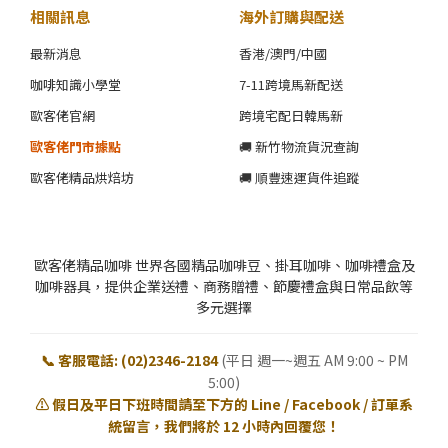
相關訊息
海外訂購與配送
最新消息
香港/澳門/中國
咖啡知識小學堂
7-11跨境馬新配送
歐客佬官網
跨境宅配日韓馬新
歐客佬門市據點
🚚 新竹物流貨況查詢
歐客佬精品烘焙坊
🚚 順豐速運貨件追蹤
歐客佬精品咖啡 世界各國精品咖啡豆、掛耳咖啡、咖啡禮盒及
咖啡器具，提供企業送禮、商務贈禮、節慶禮盒與日常品飲等
多元選擇
📞 客服電話: (02)2346-2184
(平日 週一~週五 AM 9:00 ~ PM
5:00)
⚠️ 假日及平日下班時間請至下方的 Line / Facebook / 訂單系
統留言，我們將於 12 小時內回覆您！