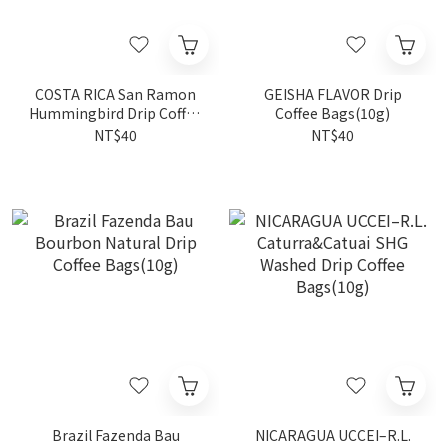
COSTA RICA San Ramon
GEISHA FLAVOR Drip
Hummingbird Drip Coffee
Coffee Bags(10g)
Bags(10g)
NT$40
NT$40
Brazil Fazenda Bau
NICARAGUA UCCEI–R.L.