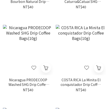
Bourbon Natural Drip
Caturra&Catuai SHG
Coffee Bags(10g)
Washed Drip Coffee
NT$40
NT$40
Bags(10g)
Nicaragua PRODECOOP
COSTA RICA La Minita El
Washed SHG Drip Coffee
conquistador Drip Coffee
Bags(10g)
Bags(10g)
NT$40
NT$40