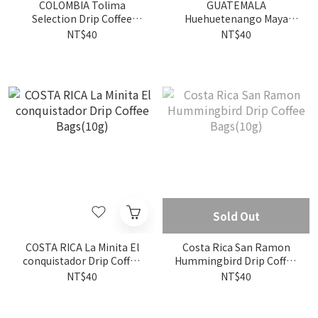
COLOMBIA Tolima
GUATEMALA
Selection Drip Coffee
Huehuetenango Maya
Bags(10g)
Drip Coffee Bags(10g)
NT$40
NT$40
Sold Out
COSTA RICA La Minita El
Costa Rica San Ramon
conquistador Drip Coffee
Hummingbird Drip Coffee
Bags(10g)
Bags(10g)
NT$40
NT$40