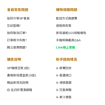
會員常見問題
購物相關問題
如何升等VIP會員
配送方式與運費
忘記密碼?
退換貨政策
如何取消訂單?
掛耳濾紙SGS檢驗報告
訂單刷卡失敗?
手機條碼載具Q&A
開立發票問題?
Line線上客服
購買說明
新手挑咖啡豆
VIP咖啡豆買2送1
☕ 厚實回甘
農場掛耳禮盒買10送1
☕ 香濃順口
精品掛耳包說明
☕ 滑順香甜
🎂 生日好禮滿額贈
☕ 花香果酸
☕ 果汁酒香