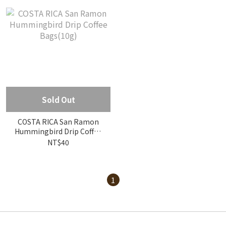
Sold Out
COSTA RICA San Ramon
Hummingbird Drip Coffee
Bags(10g)
NT$40
1