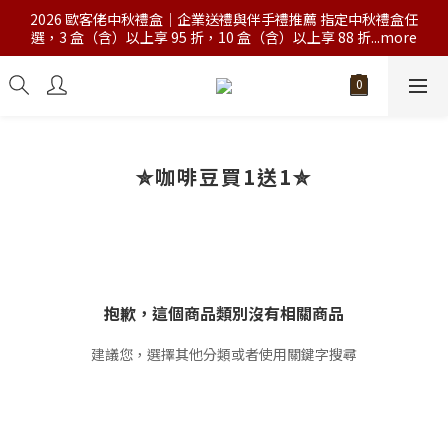
2026 歐客佬中秋禮盒｜企業送禮與伴手禮推薦 指定中秋禮盒任
選，3 盒（含）以上享 95 折，10 盒（含）以上享 88 折...more
✮咖啡豆買1送1✮
抱歉，這個商品類別沒有相關商品
建議您，選擇其他分類或者使用關鍵字搜尋