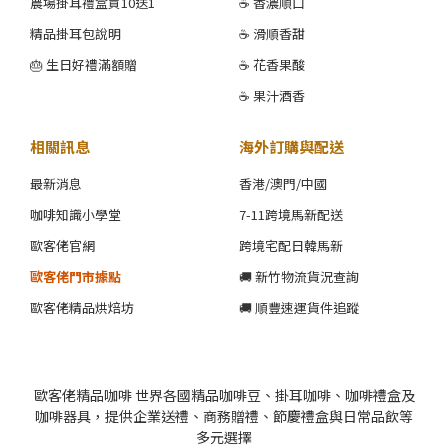
農場掛耳禮盒買10送1
☕ 香濃順口
精品掛耳包說明
☕ 滑順香甜
🎂 生日好禮滿額贈
☕ 花香果酸
☕ 果汁酒香
相關訊息
海外訂購與配送
最新消息
香港/澳門/中國
咖啡知識小學堂
7-11跨境馬新配送
歐客佬官網
跨境宅配日韓馬新
歐客佬門市據點
🚚 新竹物流貨況查詢
歐客佬精品烘焙坊
🚚 順豐速運貨件追蹤
歐客佬精品咖啡 世界各國精品咖啡豆、掛耳咖啡、咖啡禮盒及
咖啡器具，提供企業送禮、商務贈禮、節慶禮盒與日常品飲等
多元選擇