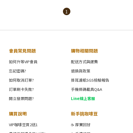
1
會員常見問題
購物相關問題
如何升等VIP會員
配送方式與運費
忘記密碼?
退換貨政策
如何取消訂單?
掛耳濾紙SGS檢驗報告
訂單刷卡失敗?
手機條碼載具Q&A
開立發票問題?
Line線上客服
購買說明
新手挑咖啡豆
VIP咖啡豆買2送1
☕ 厚實回甘