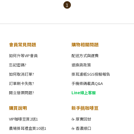
1
會員常見問題
購物相關問題
如何升等VIP會員
配送方式與運費
忘記密碼?
退換貨政策
如何取消訂單?
掛耳濾紙SGS檢驗報告
訂單刷卡失敗?
手機條碼載具Q&A
開立發票問題?
Line線上客服
購買說明
新手挑咖啡豆
VIP咖啡豆買2送1
☕ 厚實回甘
農場掛耳禮盒買10送1
☕ 香濃順口