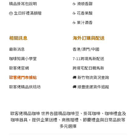
精品掛耳包說明
☕ 滑順香甜
🎂 生日好禮滿額贈
☕ 花香果酸
☕ 果汁酒香
相關訊息
海外訂購與配送
最新消息
香港/澳門/中國
咖啡知識小學堂
7-11跨境馬新配送
歐客佬官網
跨境宅配日韓馬新
歐客佬門市據點
🚚 新竹物流貨況查詢
歐客佬精品烘焙坊
🚚 順豐速運貨件追蹤
歐客佬精品咖啡 世界各國精品咖啡豆、掛耳咖啡、咖啡禮盒及
咖啡器具，提供企業送禮、商務贈禮、節慶禮盒與日常品飲等
多元選擇