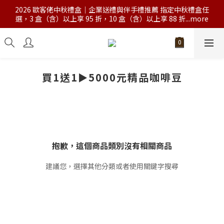
2026 歐客佬中秋禮盒｜企業送禮與伴手禮推薦 指定中秋禮盒任
選，3 盒（含）以上享 95 折，10 盒（含）以上享 88 折...more
買1送1►5000元精品咖啡豆
抱歉，這個商品類別沒有相關商品
建議您，選擇其他分類或者使用關鍵字搜尋