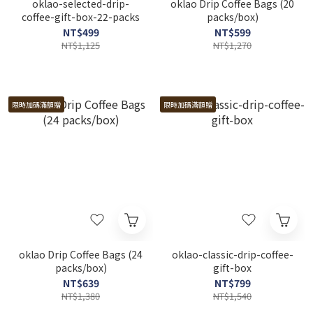
oklao-selected-drip-
oklao Drip Coffee Bags (20
coffee-gift-box-22-packs
packs/box)
NT$499
NT$599
NT$1,125
NT$1,270
限時加碼滿額贈
限時加碼滿額贈
oklao Drip Coffee Bags (24
oklao-classic-drip-coffee-
packs/box)
gift-box
NT$639
NT$799
NT$1,380
NT$1,540