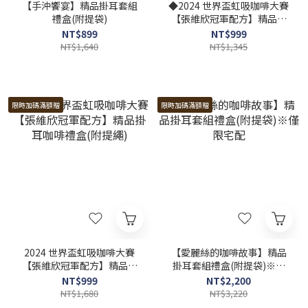
【手沖饗宴】精品掛耳套組
◆2024 世界盃虹吸咖啡大賽
禮盒(附提袋)
【張維欣冠軍配方】精品掛
耳咖啡+蝶語千層禮盒(附提
NT$899
NT$999
繩)※僅限台灣本島宅配
NT$1,640
NT$1,345
限時加碼滿額贈
限時加碼滿額贈
2024 世界盃虹吸咖啡大賽
【愛麗絲的咖啡故事】精品
【張維欣冠軍配方】精品掛
掛耳套組禮盒(附提袋)※僅
耳咖啡禮盒(附提繩)
限宅配
NT$999
NT$2,200
NT$1,680
NT$3,220