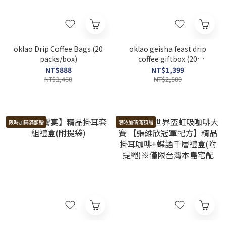
oklao Drip Coffee Bags (20
oklao geisha feast drip
packs/box)
coffee giftbox (20
packs/box)
NT$888
NT$1,399
NT$1,460
NT$2,500
限時加碼滿額贈
限時加碼滿額贈