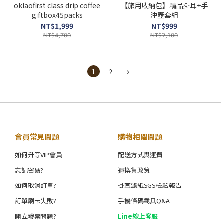
oklaofirst class drip coffee
【旅用收納包】精品掛耳+手
giftbox45packs
沖壺套組
NT$1,999
NT$999
NT$4,700
NT$2,100
1
2
會員常見問題
購物相關問題
如何升等VIP會員
配送方式與運費
忘記密碼?
退換貨政策
如何取消訂單?
掛耳濾紙SGS檢驗報告
訂單刷卡失敗?
手機條碼載具Q&A
開立發票問題?
Line線上客服