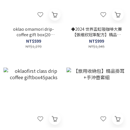
oklao omamori drip-
◆2024 世界盃虹吸咖啡大賽
coffee gift box(20
【張維欣冠軍配方】精品掛
packs/box)
耳咖啡禮盒(附提繩)
NT$599
NT$999
NT$1,270
NT$1,345