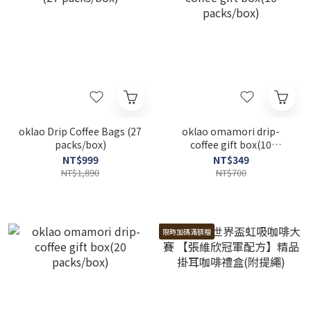
oklao Drip Coffee Bags (27
oklao omamori drip-
packs/box)
coffee gift box(10
packs/box)
NT$999
NT$349
NT$1,890
NT$700
限時加碼滿額贈