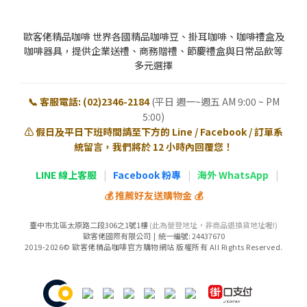
歐客佬精品咖啡 世界各國精品咖啡豆、掛耳咖啡、咖啡禮盒及
咖啡器具，提供企業送禮、商務贈禮、節慶禮盒與日常品飲等
多元選擇
📞 客服電話: (02)2346-2184
(平日 週一~週五 AM 9:00 ~ PM
5:00)
⚠️ 假日及平日下班時間請至下方的 Line / Facebook / 訂單系
統留言，我們將於 12 小時內回覆您！
LINE 線上客服
|
Facebook 粉專
|
海外 WhatsApp
|
💰 推薦好友送購物金 💰
臺中市北區太原路二段306之1號1樓
(此為營登地址，非商品退換貨地址喔!)
歐客佬國際有限公司 | 統一編號: 24437670
2019-2026© 歐客佬精品咖啡官方購物網站 版權所有 All Rights Reserved.