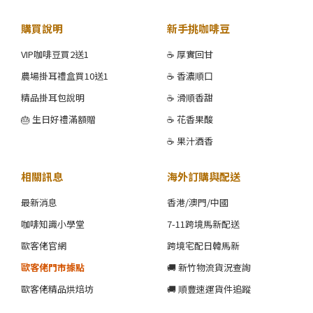
購買說明
新手挑咖啡豆
VIP咖啡豆買2送1
☕ 厚實回甘
農場掛耳禮盒買10送1
☕ 香濃順口
精品掛耳包說明
☕ 滑順香甜
🎂 生日好禮滿額贈
☕ 花香果酸
☕ 果汁酒香
相關訊息
海外訂購與配送
最新消息
香港/澳門/中國
咖啡知識小學堂
7-11跨境馬新配送
歐客佬官網
跨境宅配日韓馬新
歐客佬門市據點
🚚 新竹物流貨況查詢
歐客佬精品烘焙坊
🚚 順豐速運貨件追蹤