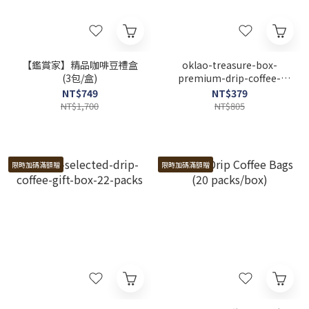
【鑑賞家】精品咖啡豆禮盒
oklao-treasure-box-
(3包/盒)
premium-drip-coffee-
gift-box
NT$749
NT$379
NT$1,700
NT$805
限時加碼滿額贈
限時加碼滿額贈