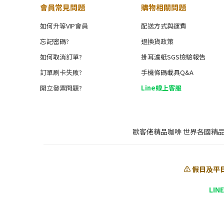
Growing Region
會員常見問題
購物相關問題
Tarrazu (8)
如何升等VIP會員
配送方式與運費
忘記密碼?
退換貨政策
Grade
如何取消訂單?
掛耳濾紙SGS檢驗報告
SHB (8)
訂單刷卡失敗?
手機條碼載具Q&A
Variety
開立發票問題?
Line線上客服
Caturra (8)
Soil Type
歐客佬精品咖啡 世界各國精
vocano soil (8)
⚠️ 假日及平
LIN