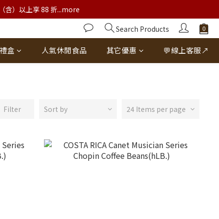
以上享 88 折...more
Search Products
禮盒
人氣休閒食品
其它優惠
💬線上客服↗
Filter
Sort by
24 Items per page