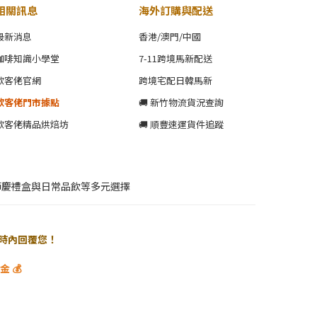
相關訊息
海外訂購與配送
最新消息
香港/澳門/中國
咖啡知識小學堂
7-11跨境馬新配送
歐客佬官網
跨境宅配日韓馬新
歐客佬門市據點
🚚 新竹物流貨況查詢
歐客佬精品烘焙坊
🚚 順豐速運貨件追蹤
節慶禮盒與日常品飲等多元選擇
 小時內回覆您！
 💰