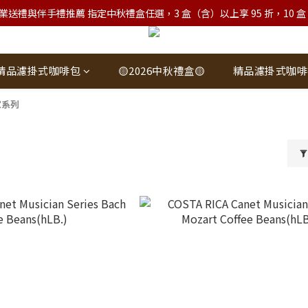
業送禮與伴手禮推薦 指定中秋禮盒任選，3 盒（含）以上享 95 折，10 盒（含）
精品濾掛式咖啡包
🟡2026中秋禮盒🟡
精品濾掛式咖啡
家系列