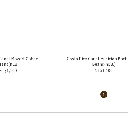
Canet Mozart Coffee
Costa Rica Canet Musician Bach
eans(hLB.)
Beans(hLB.)
NT$1,100
NT$1,100
1