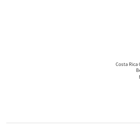
卡內特音樂家 (7)
36 Aromas in coffee
Vanilla (4)
Apple (3)
Coffee Blossom (4)
玫瑰花味 (2)
Costa Rica 
B
MAPLE SYRUP (4)
Lemon Citrus (7)
Black Currant (3)
Honey (5)
Butter (7)
Show more