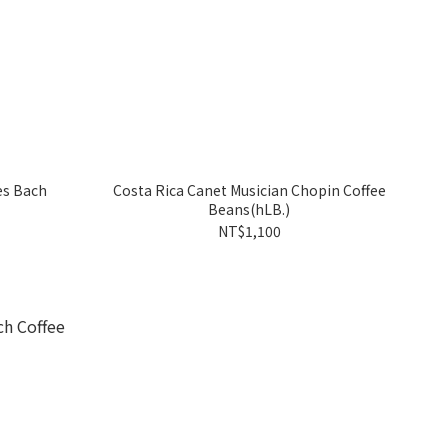
es Bach
Costa Rica Canet Musician Chopin Coffee
Beans(hLB.)
NT$1,100