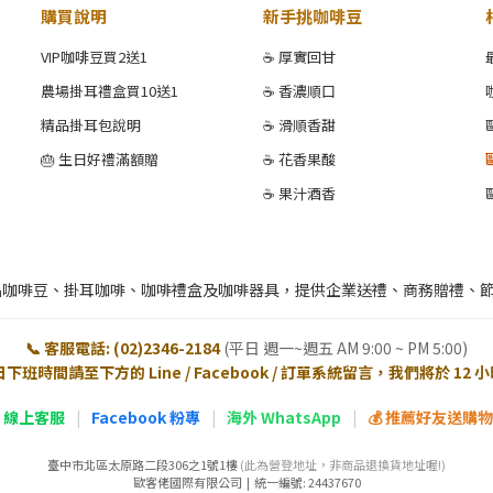
購買說明
新手挑咖啡豆
VIP咖啡豆買2送1
☕ 厚實回甘
農場掛耳禮盒買10送1
☕ 香濃順口
精品掛耳包說明
☕ 滑順香甜
🎂 生日好禮滿額贈
☕ 花香果酸
☕ 果汁酒香
品咖啡豆、掛耳咖啡、咖啡禮盒及咖啡器具，提供企業送禮、商務贈禮、
📞 客服電話: (02)2346-2184
(平日 週一~週五 AM 9:00 ~ PM 5:00)
日下班時間請至下方的 Line / Facebook / 訂單系統留言，我們將於 12
E 線上客服
|
Facebook 粉專
|
海外 WhatsApp
|
💰 推薦好友送購物金
臺中市北區太原路二段306之1號1樓
(此為營登地址，非商品退換貨地址喔!)
歐客佬國際有限公司 | 統一編號: 24437670