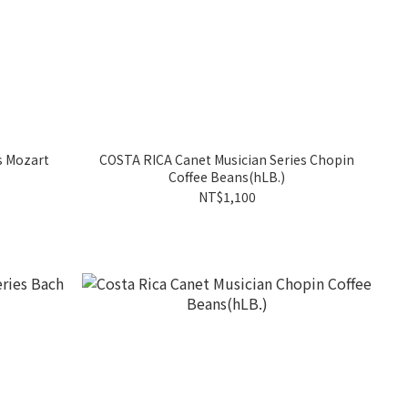
s Mozart
COSTA RICA Canet Musician Series Chopin
Coffee Beans(hLB.)
NT$1,100