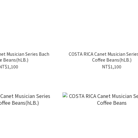
et Musician Series Bach
COSTA RICA Canet Musician Serie
e Beans(hLB.)
Coffee Beans(hLB.)
NT$1,100
NT$1,100