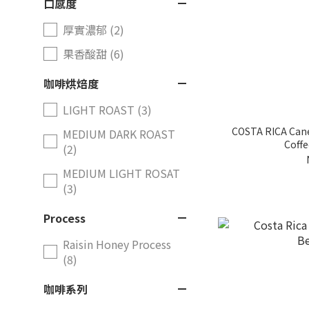
口感度
厚實濃郁 (2)
果香酸甜 (6)
咖啡烘焙度
LIGHT ROAST (3)
COSTA RICA Cane
MEDIUM DARK ROAST
Coffe
(2)
MEDIUM LIGHT ROSAT
(3)
Process
Raisin Honey Process
(8)
咖啡系列