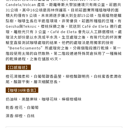
Candela/Volcan 產區，距離哥斯大黎加邊境只有兩公里。莊園共
31公頃，其中16公頃是雨林保護區。目前莊園實際種植咖啡的面
積大約僅有9 公頃，未來將逐步擴大到全部15公頃。陰栽植物是鱷
梨樹，咖啡生長在半遮蔭環境，非常優良，莊園所種植的豆種，有
Geisha與Tekisic。櫻桃採摘之後，就送到 Café de Eleta 進行處
理，離極光只有 3 公里，Café de Eleta 會先以人工篩選櫻桃，處
理法大部份是以水洗或半水洗。生豆處理之後，有現代化的杯測實
驗室直接測試咖啡處理的結果。他們的處理法是用獨家的技術
“Beneficiamento”所處理完之後，分兩個階段進行乾燥，第一
階段使用太陽的自然散熱，第二階段通過特殊筒倉採用了一種機械
的乾燥過程，之後在儲放45天。
【口感描述】
橙花清雅柔和，白葡萄甜香晶瑩，柳橙酸甜明亮，白桃蜜香柔潤收
尾，酸甜平衡，層次細膩悠長。
【咖啡36味香氣】
奶油味、黑醋栗味、咖啡花味、檸檬柑橘味
乾香:橙花、白葡萄
濕香:柳橙、白桃