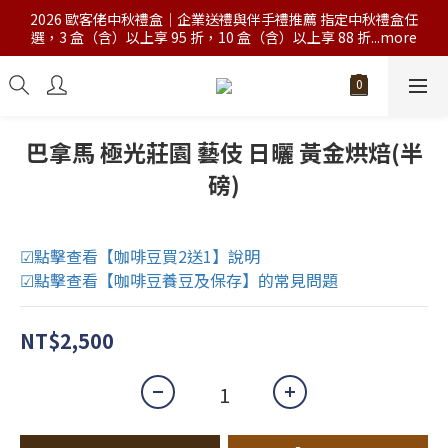
2026 歐客佬中秋禮盒｜企業送禮與伴手禮推薦 指定中秋禮盒任
選，3 盒（含）以上享 95 折，10 盒（含）以上享 88 折...more
巴拿馬 極光莊園 藝伎 日曬 黃金烘焙(半
磅)
☑點擊查看【咖啡豆買2送1】說明
☑點擊查看【咖啡豆養豆及保存】的常見問題
NT$2,500