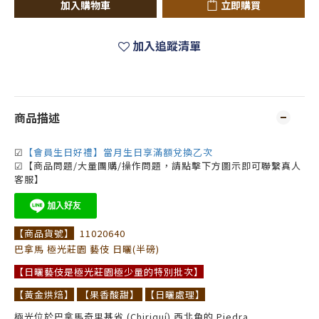
加入購物車
立即購買
加入追蹤清單
商品描述
☑
【會員生日好禮】當月生日享滿額兌換乙次
☑【商品問題/大量團購/操作問題，請點擊下方圖示即可聯繫真人
客服】
【商品貨號】
11020640
巴拿馬 極光莊園 藝伎 日曬(半磅)
【日曬藝伎是極光莊園極少量的特別批次】
【黃金烘焙】
【果香酸甜】
【日曬處理】
極光位於巴拿馬奇里基省 (Chiriquí) 西北角的 Piedra