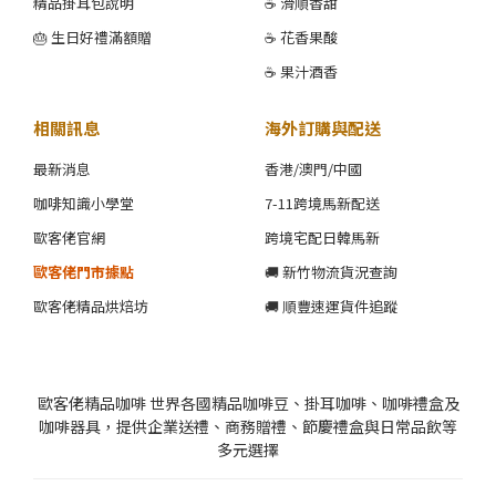
精品掛耳包說明
☕ 滑順香甜
🎂 生日好禮滿額贈
☕ 花香果酸
☕ 果汁酒香
相關訊息
海外訂購與配送
最新消息
香港/澳門/中國
咖啡知識小學堂
7-11跨境馬新配送
歐客佬官網
跨境宅配日韓馬新
歐客佬門市據點
🚚 新竹物流貨況查詢
歐客佬精品烘焙坊
🚚 順豐速運貨件追蹤
歐客佬精品咖啡 世界各國精品咖啡豆、掛耳咖啡、咖啡禮盒及
咖啡器具，提供企業送禮、商務贈禮、節慶禮盒與日常品飲等
多元選擇