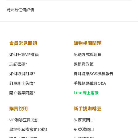
尚未有任何評價
會員常見問題
購物相關問題
如何升等VIP會員
配送方式與運費
忘記密碼?
退換貨政策
如何取消訂單?
掛耳濾紙SGS檢驗報告
訂單刷卡失敗?
手機條碼載具Q&A
開立發票問題?
Line線上客服
購買說明
新手挑咖啡豆
VIP咖啡豆買2送1
☕ 厚實回甘
農場掛耳禮盒買10送1
☕ 香濃順口