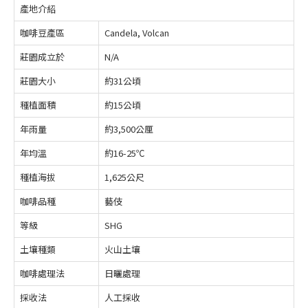
產地介紹
咖啡豆產區
Candela, Volcan
莊園成立於
N/A
莊園大小
約31公頃
種植面積
約15公頃
年雨量
約3,500公厘
年均溫
約16-25℃
種植海拔
1,625公尺
咖啡品種
藝伎
等級
SHG
土壤種類
火山土壤
咖啡處理法
日曬處理
採收法
人工採收