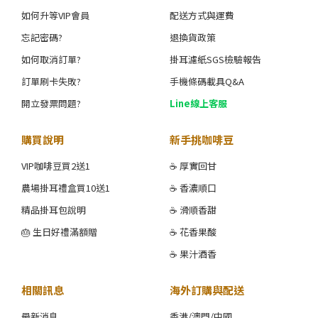
如何升等VIP會員
配送方式與運費
忘記密碼?
退換貨政策
如何取消訂單?
掛耳濾紙SGS檢驗報告
訂單刷卡失敗?
手機條碼載具Q&A
開立發票問題?
Line線上客服
購買說明
新手挑咖啡豆
VIP咖啡豆買2送1
☕ 厚實回甘
農場掛耳禮盒買10送1
☕ 香濃順口
精品掛耳包說明
☕ 滑順香甜
🎂 生日好禮滿額贈
☕ 花香果酸
☕ 果汁酒香
相關訊息
海外訂購與配送
最新消息
香港/澳門/中國