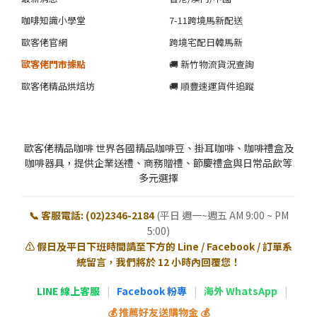
咖啡知識小學堂
7-11跨境馬新配送
歐客佬官網
跨境宅配日韓馬新
歐客佬門市據點
🚚 新竹物流貨況查詢
歐客佬精品烘焙坊
🚚 順豐速運貨件追蹤
歐客佬精品咖啡 世界各國精品咖啡豆、掛耳咖啡、咖啡禮盒及
咖啡器具，提供企業送禮、商務贈禮、節慶禮盒與日常品飲等
多元選擇
📞 客服電話: (02)2346-2184
(平日 週一~週五 AM 9:00 ~ PM
5:00)
⚠️ 假日及平日下班時間請至下方的 Line / Facebook / 訂單系
統留言，我們將於 12 小時內回覆您！
LINE 線上客服
|
Facebook 粉專
|
海外 WhatsApp
|
💰 推薦好友送購物金 💰