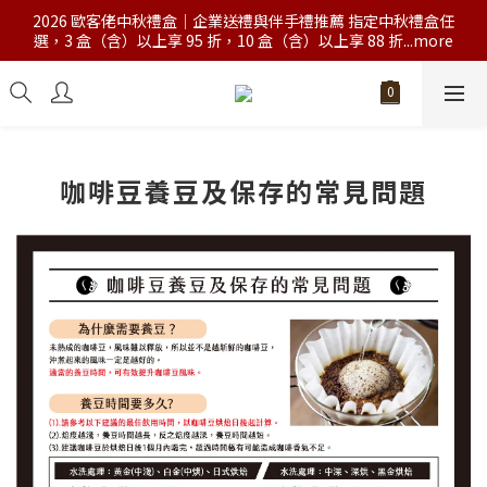
2026 歐客佬中秋禮盒｜企業送禮與伴手禮推薦 指定中秋禮盒任
選，3 盒（含）以上享 95 折，10 盒（含）以上享 88 折...more
咖啡豆養豆及保存的常見問題