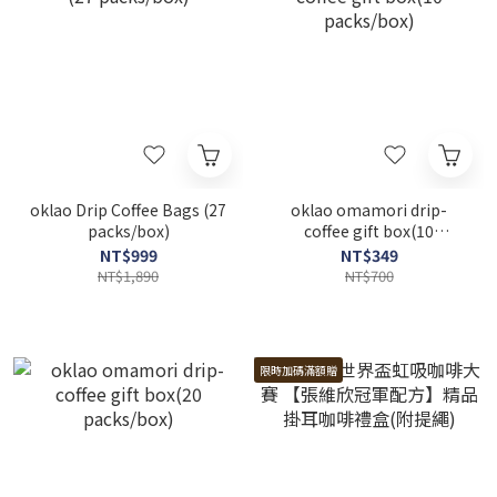
oklao Drip Coffee Bags (27
oklao omamori drip-
packs/box)
coffee gift box(10
packs/box)
NT$999
NT$349
NT$1,890
NT$700
限時加碼滿額贈