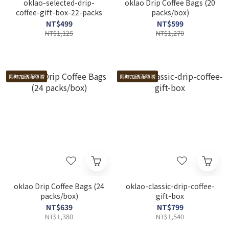
oklao-selected-drip-
oklao Drip Coffee Bags (20
coffee-gift-box-22-packs
packs/box)
NT$499
NT$599
NT$1,125
NT$1,270
限時加碼滿額贈
限時加碼滿額贈
oklao Drip Coffee Bags (24
oklao-classic-drip-coffee-
packs/box)
gift-box
NT$639
NT$799
NT$1,380
NT$1,540