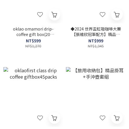
oklao omamori drip-
◆2024 世界盃虹吸咖啡大賽
coffee gift box(20
【張維欣冠軍配方】精品掛
packs/box)
耳咖啡禮盒(附提繩)
NT$599
NT$999
NT$1,270
NT$1,345