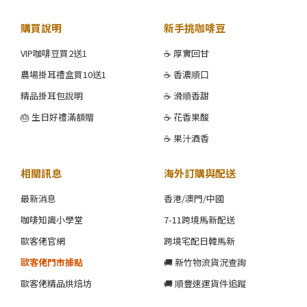
購買說明
新手挑咖啡豆
VIP咖啡豆買2送1
☕ 厚實回甘
農場掛耳禮盒買10送1
☕ 香濃順口
精品掛耳包說明
☕ 滑順香甜
🎂 生日好禮滿額贈
☕ 花香果酸
☕ 果汁酒香
相關訊息
海外訂購與配送
最新消息
香港/澳門/中國
咖啡知識小學堂
7-11跨境馬新配送
歐客佬官網
跨境宅配日韓馬新
歐客佬門市據點
🚚 新竹物流貨況查詢
歐客佬精品烘焙坊
🚚 順豐速運貨件追蹤