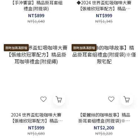
【手沖饗宴】精品掛耳套組
◆2024 世界盃虹吸咖啡大賽
禮盒(附提袋)
【張維欣冠軍配方】精品掛
耳咖啡+蝶語千層禮盒(附提
NT$899
NT$999
繩)※僅限台灣本島宅配
NT$1,640
NT$1,345
限時加碼滿額贈
限時加碼滿額贈
2024 世界盃虹吸咖啡大賽
【愛麗絲的咖啡故事】精品
【張維欣冠軍配方】精品掛
掛耳套組禮盒(附提袋)※僅
耳咖啡禮盒(附提繩)
限宅配
NT$999
NT$2,200
NT$1,680
NT$3,220