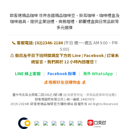
歐客佬精品咖啡 世界各國精品咖啡豆、掛耳咖啡、咖啡禮盒及
咖啡器具，提供企業送禮、商務贈禮、節慶禮盒與日常品飲等
多元選擇
📞 客服電話: (02)2346-2184
(平日 週一~週五 AM 9:00 ~ PM
5:00)
⚠️ 假日及平日下班時間請至下方的 Line / Facebook / 訂單系
統留言，我們將於 12 小時內回覆您！
LINE 線上客服
|
Facebook 粉專
|
海外 WhatsApp
|
💰 推薦好友送購物金 💰
臺中市北區太原路二段306之1號1樓
(此為營登地址，非商品退換貨地址喔!)
歐客佬國際有限公司 | 統一編號: 24437670
2019-2026© 歐客佬精品咖啡官方購物網站 版權所有 All Rights Reserved.