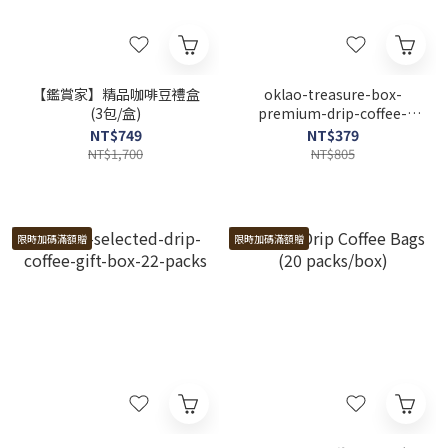
【鑑賞家】精品咖啡豆禮盒
oklao-treasure-box-
(3包/盒)
premium-drip-coffee-
gift-box
NT$749
NT$379
NT$1,700
NT$805
限時加碼滿額贈
限時加碼滿額贈