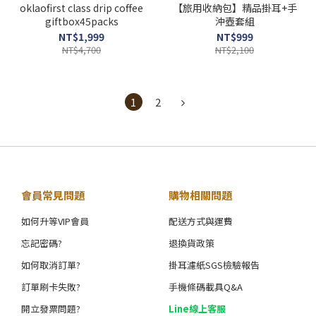
oklaofirst class drip coffee
【旅用收納包】精品掛耳+手
giftbox45packs
沖壺套組
NT$1,999
NT$999
NT$4,700
NT$2,100
1
2
會員常見問題
購物相關問題
如何升等VIP會員
配送方式與運費
忘記密碼?
退換貨政策
如何取消訂單?
掛耳濾紙SGS檢驗報告
訂單刷卡失敗?
手機條碼載具Q&A
開立發票問題?
Line線上客服