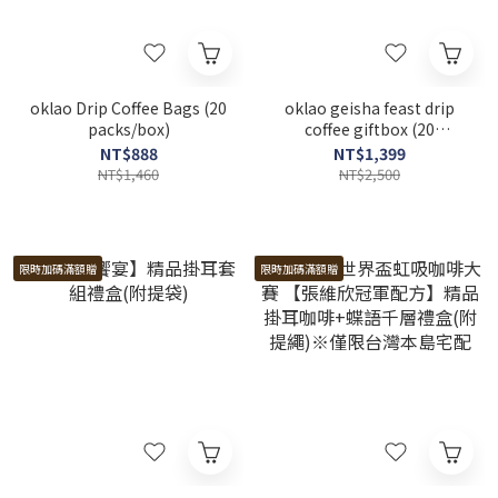
oklao Drip Coffee Bags (20
oklao geisha feast drip
packs/box)
coffee giftbox (20
packs/box)
NT$888
NT$1,399
NT$1,460
NT$2,500
限時加碼滿額贈
限時加碼滿額贈