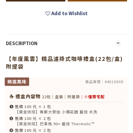
Add to Wishlist
DESCRIPTION
【年度風雲】精品濾掛式咖啡禮盒(22包/盒)
附提袋
精選風味
商品貨號：44010608
☕ 禮盒內容物
22包｜盒裝｜附提袋
｜※僅限宅配
❶
售價 100 元 × 1 包
【黃金烘焙】哥斯大黎加 小燭莊園 藝伎 水洗
❷
售價 100 元 × 2 包
【黃金烘焙】巴拿馬 90+ 藝伎 Thermolic™
❸
售價 100 元 × 2 包