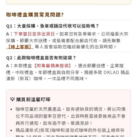
咖啡禮盒購買常見問題?
Q1：
大量採購、急單或飯店代收可以協助嗎？
A：
下單當日並非出貨日
。如果您有急單需求、公司福委大宗
採購、節慶大宗送禮，或是需要配合飯店代收，請先聯繫
【線上客服】
專人皆會協助您確認最優化的出貨時間。
Q2：
此款咖啡禮盒是否有附提袋？
A：
本款禮盒
【附專屬精美提袋】
，適合節慶送禮、企業贈
禮、中秋禮盒、年節禮盒與自用分享，精選多款 OKLAO 精品
濾掛（掛耳）咖啡，一次品嚐不同風味。
💡 購買前溫馨叮嚀
咖啡豆屬於天然農產品，如有遇缺貨的情況，將以同價
位不同品項的當季豆替代，出貨時將直接更換商品不會
再另行通知，如有造不便，敬請見諒！
精品濾掛式(掛耳)咖啡和浸泡式咖啡的外包裝上總保存