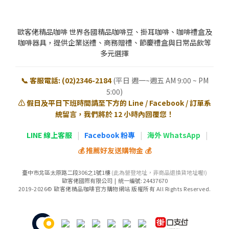
歐客佬精品咖啡 世界各國精品咖啡豆、掛耳咖啡、咖啡禮盒及
咖啡器具，提供企業送禮、商務贈禮、節慶禮盒與日常品飲等
多元選擇
📞 客服電話: (02)2346-2184
(平日 週一~週五 AM 9:00 ~ PM
5:00)
⚠️ 假日及平日下班時間請至下方的 Line / Facebook / 訂單系
統留言，我們將於 12 小時內回覆您！
LINE 線上客服
|
Facebook 粉專
|
海外 WhatsApp
|
💰 推薦好友送購物金 💰
臺中市北區太原路二段306之1號1樓
(此為營登地址，非商品退換貨地址喔!)
歐客佬國際有限公司 | 統一編號: 24437670
2019-2026© 歐客佬精品咖啡官方購物網站 版權所有 All Rights Reserved.