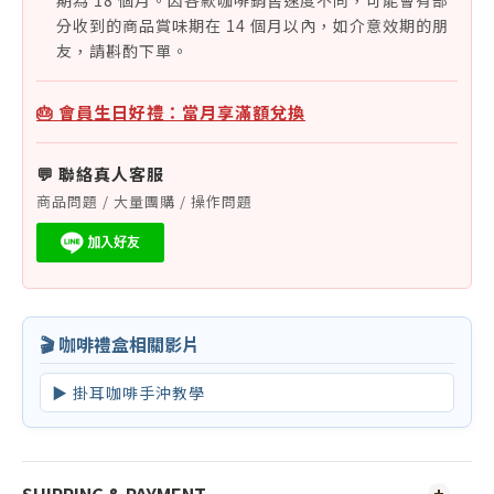
期為 18 個月。因各款咖啡銷售速度不同，可能會有部
分收到的商品賞味期在 14 個月以內，如介意效期的朋
友，請斟酌下單。
🎂 會員生日好禮：當月享滿額兌換
💬 聯絡真人客服
商品問題 / 大量團購 / 操作問題
🎬 咖啡禮盒相關影片
▶ 掛耳咖啡手沖教學