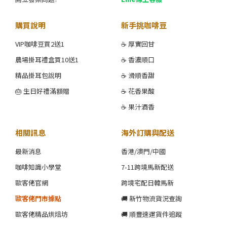
購買說明
新手挑咖啡豆
VIP咖啡豆買2送1
☕ 厚實回甘
農場掛耳禮盒買10送1
☕ 香濃順口
精品掛耳包說明
☕ 滑順香甜
🎂 生日好禮滿額贈
☕ 花香果酸
☕ 果汁酒香
相關訊息
海外訂購與配送
最新消息
香港/澳門/中國
咖啡知識小學堂
7-11跨境馬新配送
歐客佬官網
跨境宅配日韓馬新
歐客佬門市據點
🚚 新竹物流貨況查詢
歐客佬精品烘焙坊
🚚 順豐速運貨件追蹤