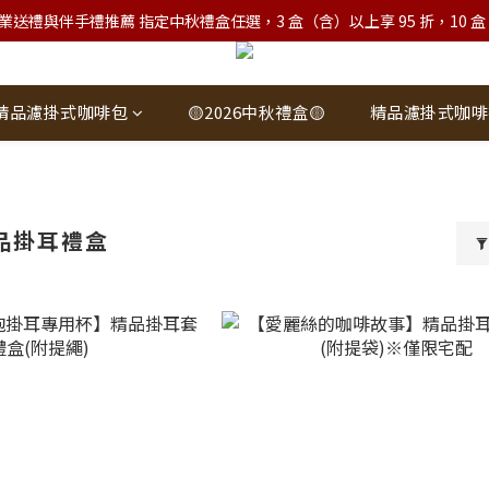
業送禮與伴手禮推薦 指定中秋禮盒任選，3 盒（含）以上享 95 折，10 盒（含）
精品濾掛式咖啡包
🟡2026中秋禮盒🟡
精品濾掛式咖啡
品掛耳禮盒