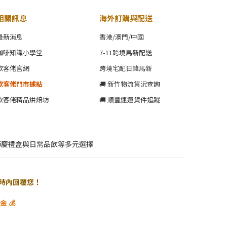
相關訊息
海外訂購與配送
最新消息
香港/澳門/中國
咖啡知識小學堂
7-11跨境馬新配送
歐客佬官網
跨境宅配日韓馬新
歐客佬門市據點
🚚 新竹物流貨況查詢
歐客佬精品烘焙坊
🚚 順豐速運貨件追蹤
節慶禮盒與日常品飲等多元選擇
 小時內回覆您！
 💰