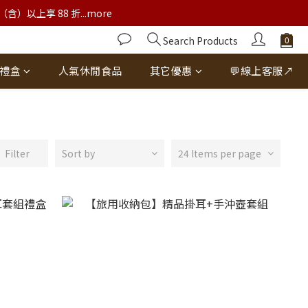
以上享 88 折...more
Search Products
禮盒
人氣休閒食品
其它優惠
💬線上客服↗
Filter
Sort by
24 Items per page