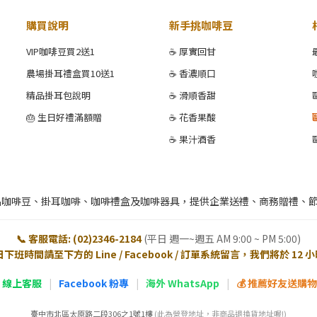
購買說明
新手挑咖啡豆
VIP咖啡豆買2送1
☕ 厚實回甘
農場掛耳禮盒買10送1
☕ 香濃順口
精品掛耳包說明
☕ 滑順香甜
🎂 生日好禮滿額贈
☕ 花香果酸
☕ 果汁酒香
品咖啡豆、掛耳咖啡、咖啡禮盒及咖啡器具，提供企業送禮、商務贈禮、
📞 客服電話: (02)2346-2184
(平日 週一~週五 AM 9:00 ~ PM 5:00)
日下班時間請至下方的 Line / Facebook / 訂單系統留言，我們將於 12
E 線上客服
|
Facebook 粉專
|
海外 WhatsApp
|
💰 推薦好友送購物金
臺中市北區太原路二段306之1號1樓
(此為營登地址，非商品退換貨地址喔!)