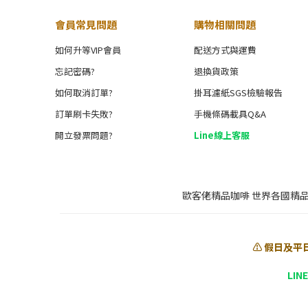
會員常見問題
購物相關問題
如何升等VIP會員
配送方式與運費
忘記密碼?
退換貨政策
如何取消訂單?
掛耳濾紙SGS檢驗報告
訂單刷卡失敗?
手機條碼載具Q&A
開立發票問題?
Line線上客服
歐客佬精品咖啡 世界各國精
⚠️ 假日及平
LIN