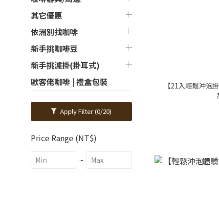
其它優惠
依洲別找咖啡
新手挑咖啡豆
新手挑濾掛(掛耳式)
歐客佬咖啡 | 禮盒包裝
【21入輕鬆沖泡
Apply Filter
(0/20)
Price Range (NT$)
~