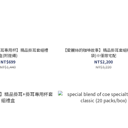
掛耳專用杯】精品掛耳套組禮
【愛麗絲的咖啡故事】精品掛耳套組
盒(附提繩)
袋)※僅限宅配
NT$699
NT$2,200
NT$1,440
NT$3,220