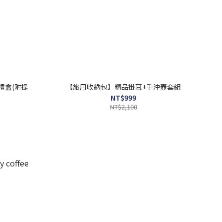
禮盒(附提
【旅用收納包】精品掛耳+手沖壺套組
NT$999
NT$2,100