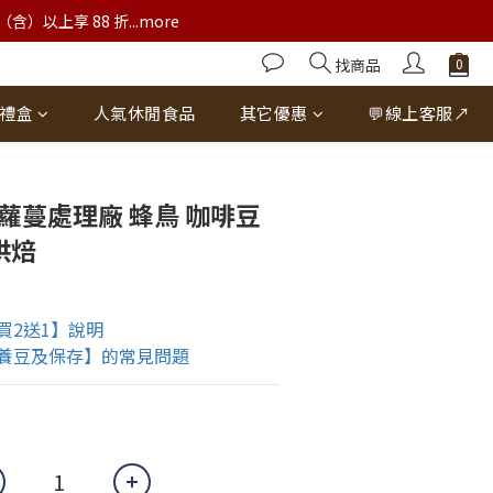
以上享 88 折...more
找商品
禮盒
人氣休閒食品
其它優惠
💬線上客服↗
立即購買
蘿蔓處理廠 蜂鳥 咖啡豆
烘焙
買2送1】說明
養豆及保存】的常見問題