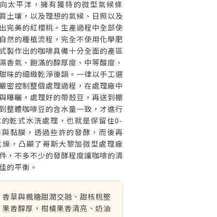
as)，面向太平洋，擁有獨特的微型氣候條
質土壤，以及理想的氣候、日照以及
出完美的紅櫻桃。生產過程中全部使
自然的種植流程，完全不使用化學肥
式製作出的咖啡具備十分全面的產區
濕香氣、飽滿的醇厚度、中等酸度、
甜味的細緻乾淨後韻。一律以手工選
嚴密控制整個處理過程，在處理廠中
與曝曬，處理好的帶殼豆，再送到棚
到整體咖啡豆的含水量一致，才進行
的乾式水洗處理，也就是保留住0-
肉與黏膜，透過些許的發酵，而後再
乾燥，凸顯了哥斯大黎加微型處理廠
件，不多不少的發酵程度讓咖啡的清
佳的平衡。
香草與楓糖甜潤交融、甜核桃堅
果香醇厚，柑橘果香清亮、奶油