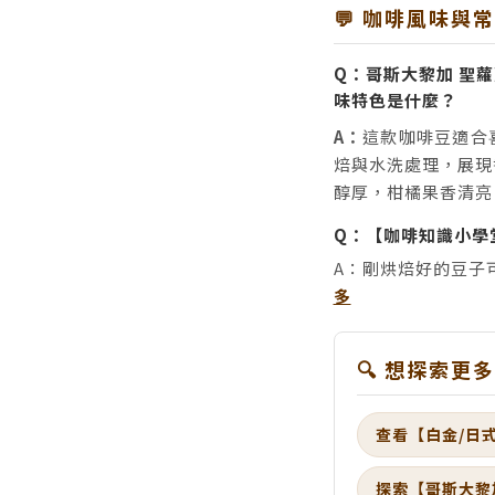
💬 咖啡風味與
Q：哥斯大黎加 聖蘿
味特色是什麼？
A：
這款咖啡豆適合
焙與水洗處理，展現
醇厚，柑橘果香清亮
Q：【咖啡知識小學
A：剛烘焙好的豆子
多
🔍 想探索更
查看【白金/日
探索【哥斯大黎