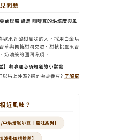
常見問題
蔓處理廠 蜂鳥 咖啡豆的烘焙度與風
喜歡果香酸甜風味的人，採用白金烘
香草與楓糖甜潤交融、甜核桃堅果香
、奶油般的圓潤滑順。
堂】咖啡迷必須知道的小常識
可以馬上沖煮?還是需要養豆?
了解更
多相近風味？
式/中烘焙咖啡豆｜風味系列】
加濾掛咖啡推薦】