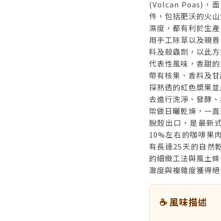
(Volcan Po
件，包括肥沃的火山
濕度，都有利於生產
用手工除草以及親善
料及殺蟲劑，以此方
代表性風味，香甜的
帶有核果、香料及甘
採熟透的紅色漿果並
去進行洗淨、發酵、
架做日曬乾燥，一直
脫殼出口，是最新式
10%左右的咖啡果
有長達25天的自然
的細緻工法與風土條
澈度與複雜度獲得絕
☕ 風味描述