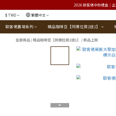
2026 歐客佬中秋禮盒｜企
$
TWD
繁體中文
歐客佬農場系列
精品咖啡豆【同價位買2送1】
全部商品
/
精品咖啡豆【同價位買2送1】
/
新品上架