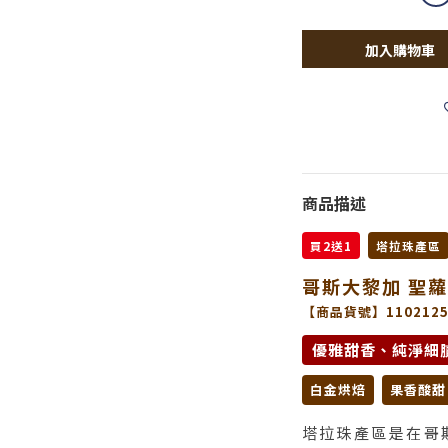
加入購物車
商品描述
買2送1
塔拉珠產區
哥斯大黎加 聖蘿
【商品貨號】1102125
優雅甜香、純淨細
白金烘焙
果香酸甜
塔拉珠產區是在哥