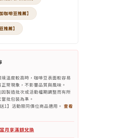
加咖啡豆推薦】
豆推薦】
嚀
環境溫度較高時，咖啡豆表面較容易
屬正常現象，不影響品質與風味。
能因製造批次或活動檔期調整而有所
以當批包裝為準。
2送1】活動限同價位商品適用。
查看
：當月享滿額兌換