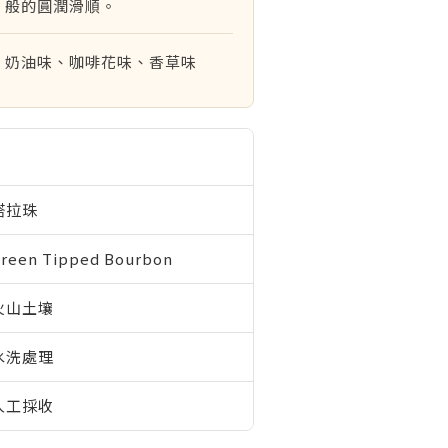
般的圓潤滑順。
奶油味、咖啡花味、香草味
塔拉珠
reen Tipped Bourbon
火山土壤
水洗處理
人工採收