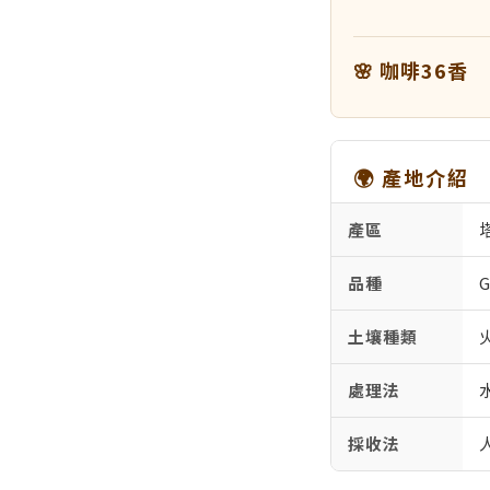
🌸 咖啡36香
🌍 產地介紹
產區
品種
G
土壤種類
處理法
採收法