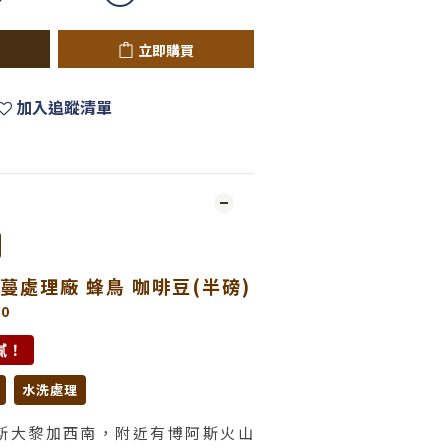
立即購買
加入追蹤清單
蔓處理廠 蜂鳥 咖啡豆(半磅)
0
膩！
水洗處理
斯大黎加西南，附近有博阿斯火山