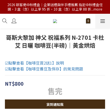
2026 歐客佬中秋禮盒｜企業送禮與伴手禮推薦 指定中秋禮盒任
選，3 盒（含）以上享 95 折，10 盒（含）以上享 88 折...more
哥斯大黎加 神父 祝福系列 N-2701 卡杜
艾 日曬 咖啡豆(半磅)｜黃金烘焙
☑點擊查看【咖啡豆買2送1】說明
☑點擊查看【咖啡豆養豆及保存】的常見問題
NT$800
售完
貨到通知我