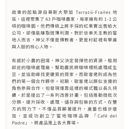
故事的起點源自哥斯大黎加 Tarrazú-Frailes 地
區，這裡聚集了 63 戶咖啡農家，每家擁有約 1-2 公
頃的咖啡園。他們傳統上將手採的紅果實出售給大
公司，卻僅能賺取微薄利潤。對於信奉天主教的當
地人而言，神父不僅是傳教者，更是村莊裡有學識
與人脈的核心人物。
有感於小農的困境，神父決定發揮他的資源，租用
鄰近的咖啡處理廠，幫助農民將咖啡櫻桃處理成生
豆，並協助尋找更優質的買家。而歐客佬則成為他
們的第一個合作夥伴。初期，歐客佬以類似支援的
角色參與合作，但發現僅靠這樣的模式難以長久持
續，於是提出了一系列改善計畫，包括推動微批次
分類，提升採收、處理、儲存與包裝的方式。在雙
方的努力下，不僅品質顯著提升，產量也穩步增
加，並成功創立了當地咖啡品牌 「Café del
Padre」，將產品推上各大賣場。