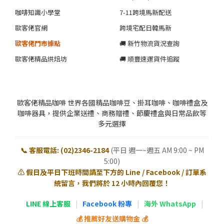
咖啡知識小學堂
7-11跨境馬新配送
歐客佬官網
跨境宅配日韓馬新
歐客佬門市據點
🚚 新竹物流貨況查詢
歐客佬精品烘焙坊
🚚 順豐速運貨件追蹤
歐客佬精品咖啡 世界各國精品咖啡豆、掛耳咖啡、咖啡禮盒及
咖啡器具，提供企業送禮、商務贈禮、節慶禮盒與日常品飲等
多元選擇
📞 客服電話: (02)2346-2184
(平日 週一~週五 AM 9:00 ~ PM
5:00)
⚠️ 假日及平日下班時間請至下方的 Line / Facebook / 訂單系
統留言，我們將於 12 小時內回覆您！
LINE 線上客服
|
Facebook 粉專
|
海外 WhatsApp
|
💰 推薦好友送購物金 💰