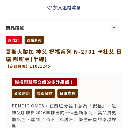
加入追蹤清單
商品描述
買2送1
祝福系列
哥斯大黎加 神父 祝福系列 N-2701 卡杜艾 日
曬 咖啡豆(半磅)
【商品貨號】11021245
甜橙與藍莓交織的多汁果韻！
黃金烘焙
果香酸甜
日曬處理
BENDICIONES，在西班牙語中意為「祝福」，是
神父咖啡於2016年推出的一個全新系列，其品質更
加出色，達到了 CoE（卓越杯）優勝莊園的卓越標
準。