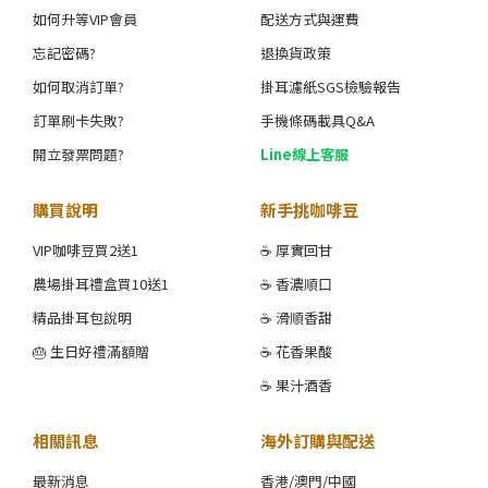
如何升等VIP會員
配送方式與運費
忘記密碼?
退換貨政策
如何取消訂單?
掛耳濾紙SGS檢驗報告
訂單刷卡失敗?
手機條碼載具Q&A
開立發票問題?
Line線上客服
購買說明
新手挑咖啡豆
VIP咖啡豆買2送1
☕ 厚實回甘
農場掛耳禮盒買10送1
☕ 香濃順口
精品掛耳包說明
☕ 滑順香甜
🎂 生日好禮滿額贈
☕ 花香果酸
☕ 果汁酒香
相關訊息
海外訂購與配送
最新消息
香港/澳門/中國