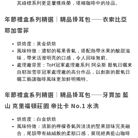
其綠標系列更是屢獲殊榮，堪稱咖啡中的珍品。
年節禮盒系列精選｜精品掛耳包——衣索比亞
耶加雪菲
烘焙度
：黃金烘焙
風味特徵
：濃郁的莓果香氣，搭配熱帶水果的酸甜滋
味，帶來活潑明亮的口感，令人回味無窮。
處理廠背景
：ToH冠軍處理廠系列 阿朵斯 厭氧日曬來
自耶加雪菲冠軍處理廠的高分作品，以創新的厭氧日
曬工藝讓咖啡風味更加鮮明獨特。
年節禮盒系列精選｜精品掛耳包——牙買加 藍
山 克里福頓莊園 帝比卡 No.1 水洗
烘焙度
：白金烘焙
風味特徵
：清新的檸檬香氣與淡淡的堅果甜味完美融
合，尾韻帶有絲絨般的柔順口感，展現經典藍山咖啡