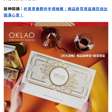
延伸閱讀：
好寓意春節伴手禮推薦：精品掛耳禮盒讓您送出
圓滿心意！