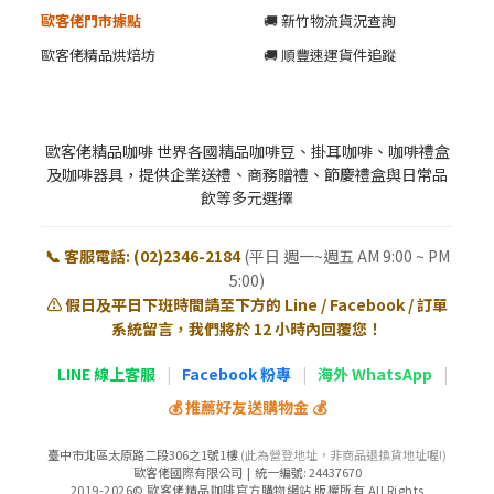
歐客佬門市據點
🚚 新竹物流貨況查詢
歐客佬精品烘焙坊
🚚 順豐速運貨件追蹤
歐客佬精品咖啡 世界各國精品咖啡豆、掛耳咖啡、咖啡禮盒
及咖啡器具，提供企業送禮、商務贈禮、節慶禮盒與日常品
飲等多元選擇
📞 客服電話: (02)2346-2184
(平日 週一~週五 AM 9:00 ~ PM
5:00)
⚠️ 假日及平日下班時間請至下方的 Line / Facebook / 訂單
系統留言，我們將於 12 小時內回覆您！
LINE 線上客服
|
Facebook 粉專
|
海外 WhatsApp
|
💰 推薦好友送購物金 💰
臺中市北區太原路二段306之1號1樓
(此為營登地址，非商品退換貨地址喔!)
歐客佬國際有限公司 | 統一編號: 24437670
2019-2026© 歐客佬精品咖啡官方購物網站 版權所有 All Rights