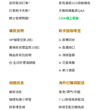
如何取消訂單?
掛耳濾紙SGS檢驗報告
訂單刷卡失敗?
手機條碼載具Q&A
開立發票問題?
Line線上客服
購買說明
新手挑咖啡豆
VIP咖啡豆買2送1
☕ 厚實回甘
農場掛耳禮盒買10送1
☕ 香濃順口
精品掛耳包說明
☕ 滑順香甜
🎂 生日好禮滿額贈
☕ 花香果酸
☕ 果汁酒香
相關訊息
海外訂購與配送
最新消息
香港/澳門/中國
咖啡知識小學堂
7-11跨境馬新配送
歐客佬官網
跨境宅配日韓馬新