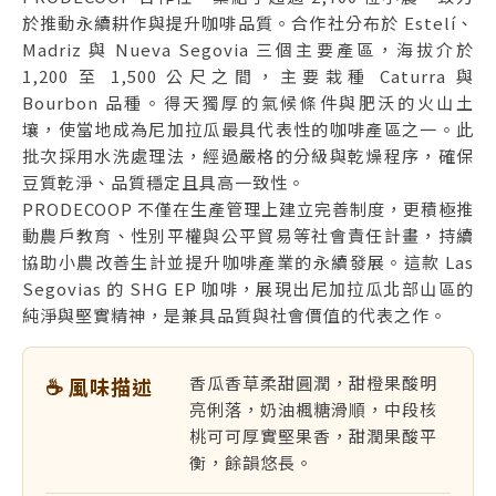
於推動永續耕作與提升咖啡品質。合作社分布於 Estelí、
Madriz 與 Nueva Segovia 三個主要產區，海拔介於
1,200 至 1,500 公尺之間，主要栽種 Caturra 與
Bourbon 品種。得天獨厚的氣候條件與肥沃的火山土
壤，使當地成為尼加拉瓜最具代表性的咖啡產區之一。此
批次採用水洗處理法，經過嚴格的分級與乾燥程序，確保
豆質乾淨、品質穩定且具高一致性。
PRODECOOP 不僅在生產管理上建立完善制度，更積極推
動農戶教育、性別平權與公平貿易等社會責任計畫，持續
協助小農改善生計並提升咖啡產業的永續發展。這款 Las
Segovias 的 SHG EP 咖啡，展現出尼加拉瓜北部山區的
純淨與堅實精神，是兼具品質與社會價值的代表之作。
香瓜香草柔甜圓潤，甜橙果酸明
☕ 風味描述
亮俐落，奶油楓糖滑順，中段核
桃可可厚實堅果香，甜潤果酸平
衡，餘韻悠長。