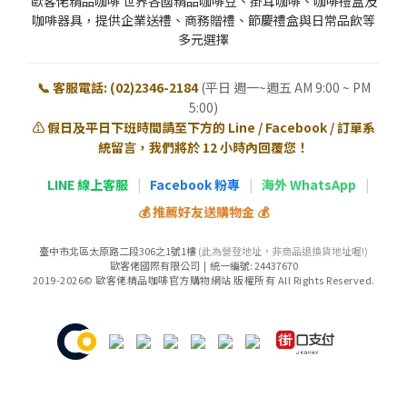
歐客佬精品咖啡 世界各國精品咖啡豆、掛耳咖啡、咖啡禮盒及
咖啡器具，提供企業送禮、商務贈禮、節慶禮盒與日常品飲等
多元選擇
📞 客服電話: (02)2346-2184
(平日 週一~週五 AM 9:00 ~ PM
5:00)
⚠️ 假日及平日下班時間請至下方的 Line / Facebook / 訂單系
統留言，我們將於 12 小時內回覆您！
LINE 線上客服
|
Facebook 粉專
|
海外 WhatsApp
|
💰 推薦好友送購物金 💰
臺中市北區太原路二段306之1號1樓
(此為營登地址，非商品退換貨地址喔!)
歐客佬國際有限公司 | 統一編號: 24437670
2019-2026© 歐客佬精品咖啡官方購物網站 版權所有 All Rights Reserved.