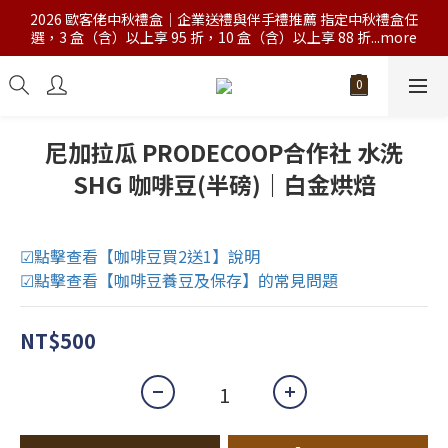
2026 歐客佬中秋禮盒｜企業送禮與伴手禮推薦 指定中秋禮盒任
選，3 盒（含）以上享 95 折，10 盒（含）以上享 88 折...more
尼加拉瓜 PRODECOOP合作社 水洗
SHG 咖啡豆(半磅)｜白金烘焙
☑點擊查看【咖啡豆買2送1】說明
☑點擊查看【咖啡豆養豆及保存】的常見問題
NT$500