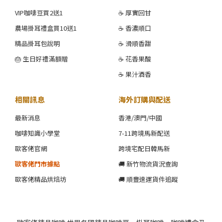
VIP咖啡豆買2送1
☕ 厚實回甘
農場掛耳禮盒買10送1
☕ 香濃順口
精品掛耳包說明
☕ 滑順香甜
🎂 生日好禮滿額贈
☕ 花香果酸
☕ 果汁酒香
相關訊息
海外訂購與配送
最新消息
香港/澳門/中國
咖啡知識小學堂
7-11跨境馬新配送
歐客佬官網
跨境宅配日韓馬新
歐客佬門市據點
🚚 新竹物流貨況查詢
歐客佬精品烘焙坊
🚚 順豐速運貨件追蹤