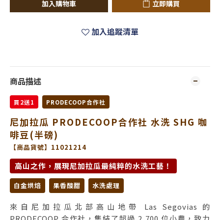
加入購物車
立即購買
加入追蹤清單
商品描述
買2送1
PRODECOOP合作社
尼加拉瓜 PRODECOOP合作社 水洗 SHG 咖
啡豆(半磅)
【商品貨號】11021214
高山之作，展現尼加拉瓜最純粹的水洗工藝！
白金烘焙
果香酸甜
水洗處理
來自尼加拉瓜北部高山地帶 Las Segovias 的
PRODECOOP 合作社，集結了超過 2,700 位小農，致力