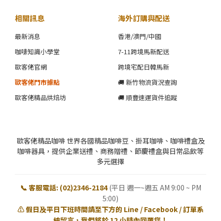
相關訊息
海外訂購與配送
最新消息
香港/澳門/中國
咖啡知識小學堂
7-11跨境馬新配送
歐客佬官網
跨境宅配日韓馬新
歐客佬門市據點
🚚 新竹物流貨況查詢
歐客佬精品烘焙坊
🚚 順豐速運貨件追蹤
歐客佬精品咖啡 世界各國精品咖啡豆、掛耳咖啡、咖啡禮盒及
咖啡器具，提供企業送禮、商務贈禮、節慶禮盒與日常品飲等
多元選擇
📞 客服電話: (02)2346-2184
(平日 週一~週五 AM 9:00 ~ PM
5:00)
⚠️ 假日及平日下班時間請至下方的 Line / Facebook / 訂單系
統留言，我們將於 12 小時內回覆您！