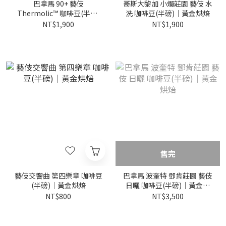
巴拿馬 90+ 藝伎
哥斯大黎加 小燭莊園 藝伎 水
Thermolic™ 咖啡豆(半磅)
洗 咖啡豆(半磅)｜黃金烘焙
｜黃金烘焙
NT$1,900
NT$1,900
售完
藝伎交響曲 第四樂章 咖啡豆
巴拿馬 波奎特 鄧肯莊園 藝伎
(半磅)｜黃金烘焙
日曬 咖啡豆(半磅)｜黃金烘
焙
NT$800
NT$3,500