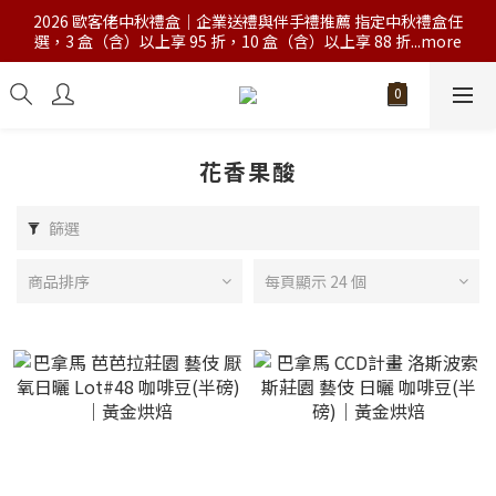
2026 歐客佬中秋禮盒｜企業送禮與伴手禮推薦 指定中秋禮盒任
選，3 盒（含）以上享 95 折，10 盒（含）以上享 88 折...more
花香果酸
篩選
商品排序
每頁顯示 24 個