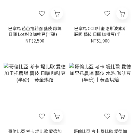
巴拿馬 芭芭拉莊園 藝伎 厭氧
巴拿馬 CCD計畫 洛斯波索斯
日曬 Lot#48 咖啡豆(半磅)｜
莊園 藝伎 日曬 咖啡豆(半磅)
黃金烘焙
｜黃金烘焙
NT$2,500
NT$1,900
哥倫比亞 考卡 堤比歐 愛德加
哥倫比亞 考卡 堤比歐 愛德加