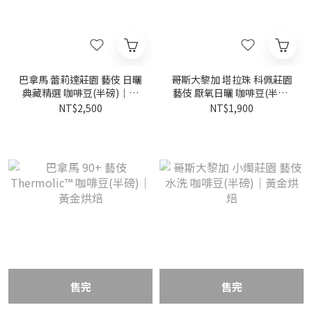
巴拿馬 蕾莉達莊園 藝伎 日曬
哥斯大黎加 塔拉珠 科佩莊園
典藏精選 咖啡豆(半磅)｜黃
藝伎 厭氧日曬 咖啡豆(半磅)
金烘焙
｜黃金烘焙
NT$2,500
NT$1,900
售完
售完