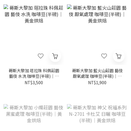
哥斯大黎加 塔拉珠 科佩莊園
哥斯大黎加 藍火山莊園 藝伎
藝伎 水洗 咖啡豆(半磅)｜黃
厭氧處理 咖啡豆(半磅)｜黃
金烘焙
金烘焙
NT$3,500
NT$1,900