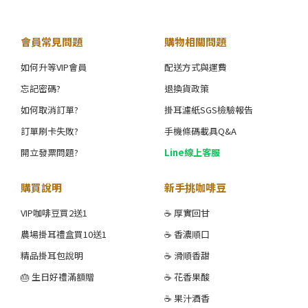
會員常見問題
購物相關問題
如何升等VIP會員
配送方式與運費
忘記密碼?
退換貨政策
如何取消訂單?
掛耳濾紙SGS檢驗報告
訂單刷卡失敗?
手機條碼載具Q&A
開立發票問題?
Line線上客服
購買說明
新手挑咖啡豆
VIP咖啡豆買2送1
☕ 厚實回甘
農場掛耳禮盒買10送1
☕ 香濃順口
精品掛耳包說明
☕ 滑順香甜
🎂 生日好禮滿額贈
☕ 花香果酸
☕ 果汁酒香