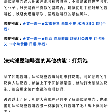
法式濾壓壺適合用來沖泡各種咖啡豆，不論是來自世界各地
的豆子，只要是自己喜歡的都適合。建議使用中粗研磨的咖
啡粉，以避免過度萃取，呈現咖啡豆的最佳風味。
咖啡推薦：
★買一送一★宏都拉斯 西部小農 水洗 SHG EP(半
磅)
咖啡推薦：
★買一送一★巴西 巴烏莊園 維多利亞農場 紅卡杜
艾 90小時發酵 日曬(半磅)
法式濾壓咖啡壺的其他功能：打奶泡
除了沖泡咖啡，法式濾壓壺還能用來打奶泡。將加熱過的牛
奶倒入法壓壺，然後上下來回抽動活塞，就能打出細膩的奶
泡，適合用來製作拿鐵等咖啡飲品。
透過以上介紹，相信大家現在已經更了解法式濾壓壺，也準
備用法式濾壓咖啡壺煮一杯優質的好咖啡了吧！馬上就開始