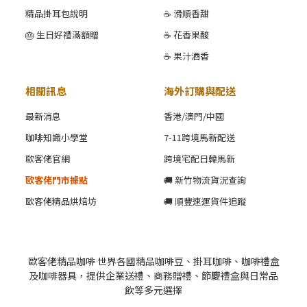
精品掛耳包說明
☕ 滑順香甜
🎂 生日好禮滿額贈
☕ 花香果酸
☕ 果汁酒香
相關訊息
海外訂購與配送
最新消息
香港/澳門/中國
咖啡知識小學堂
7-11跨境馬新配送
歐客佬官網
跨境宅配日韓馬新
歐客佬門市據點
🚚 新竹物流貨況查詢
歐客佬精品烘焙坊
🚚 順豐速運貨件追蹤
歐客佬精品咖啡 世界各國精品咖啡豆、掛耳咖啡、咖啡禮盒
及咖啡器具，提供企業送禮、商務贈禮、節慶禮盒與日常品
飲等多元選擇