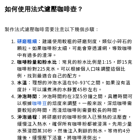
如何使用法式濾壓咖啡壺？
製作法式濾壓咖啡需要注意以下幾個步驟：
研磨粗細
：建議使用較粗的研磨刻度，類似小碎石的
顆粒。如果咖啡粉太細，可能會穿透濾網，導致咖啡
中有過多的渣滓。
咖啡粉量和粉水比
：常見的粉水比例是1:15，即15克
咖啡粉對225克水。可以根據個人口味調整這個比
例，找到最適合自己的配方。
水溫
：理想的沖泡水溫在90-93℃之間。如果沒有溫
度計，可以讓煮沸的水靜置45秒左右。
沖泡時間
：沖泡時間約在3至5分鐘之間，具體時間可
以根據
咖啡豆
的焙度來調整。一般來說，深焙咖啡需
要較短的時間，而淺焙咖啡則需要較長的時間。
沖泡過程
：將研磨好的咖啡粉倒入已預熱的法壓壺，
緩慢注入熱水，確保所有咖啡粉都被浸濕。先用少量
水預浸悶蒸30秒，然後注入剩餘的熱水。等待約4分
鐘後，緩慢壓下活塞，將咖啡液倒出。