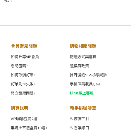
吧！
會員常見問題
購物相關問題
如何升等VIP會員
配送方式與運費
忘記密碼?
退換貨政策
如何取消訂單?
掛耳濾紙SGS檢驗報告
訂單刷卡失敗?
手機條碼載具Q&A
開立發票問題?
Line線上客服
購買說明
新手挑咖啡豆
VIP咖啡豆買2送1
☕ 厚實回甘
農場掛耳禮盒買10送1
☕ 香濃順口