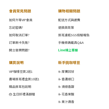
會員常見問題
購物相關問題
如何升等VIP會員
配送方式與運費
忘記密碼?
退換貨政策
如何取消訂單?
掛耳濾紙SGS檢驗報告
訂單刷卡失敗?
手機條碼載具Q&A
開立發票問題?
Line線上客服
購買說明
新手挑咖啡豆
VIP咖啡豆買2送1
☕ 厚實回甘
農場掛耳禮盒買10送1
☕ 香濃順口
精品掛耳包說明
☕ 滑順香甜
🎂 生日好禮滿額贈
☕ 花香果酸
☕ 果汁酒香