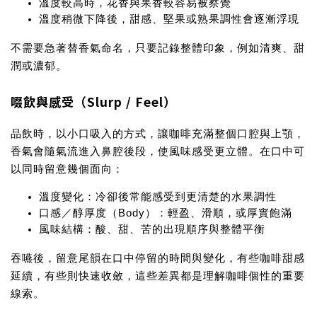
溫度較高時，花香與果香較容易被察覺
溫度稍微下降後，甜感、堅果或熟果調性會逐漸浮現
不需要急著替香氣命名，只要記錄整體印象，例如清爽、甜
潤或濃郁。
啜飲與感受（Slurp / Feel）
品飲時，以小口吸入的方式，讓咖啡充滿整個口腔與上顎，
香氣會隨氣流進入鼻腔後段，使風味感受更立體。在口中可
以同時留意幾個面向：
溫度變化
：冷卻後常能感受到更清楚的水果調性
口感／醇厚度（Body）
：輕盈、滑順，或厚實飽滿
風味結構
：酸、甜、苦的出現順序與整體平衡
吞嚥後，留意尾韻在口中停留的時間與變化，有些咖啡甜感
延續，有些則快速收斂，這些差異都是理解咖啡個性的重要
線索。