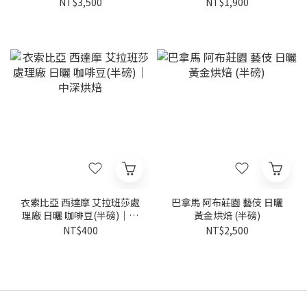
烘焙
焙
NT$3,500
NT$1,900
衣索比亞 西達摩 艾拉班莎處
巴拿馬 阿布莊園 藝伎 日曬
理廠 日曬 咖啡豆(半磅)｜中
黃金烘焙 (半磅)
深烘焙
NT$400
NT$2,500