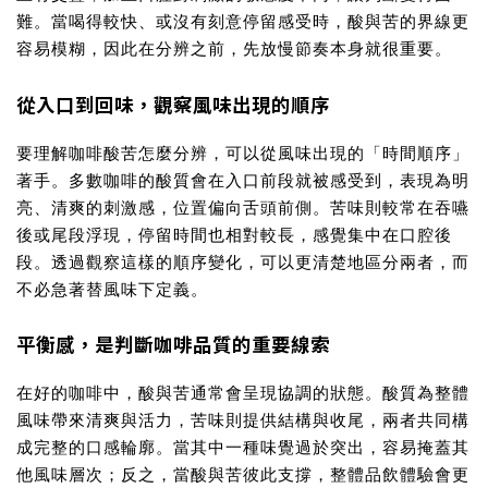
難。當喝得較快、或沒有刻意停留感受時，酸與苦的界線更
容易模糊，因此在分辨之前，先放慢節奏本身就很重要。
從入口到回味，觀察風味出現的順序
要理解
咖啡酸苦怎麼分辨
，可以從風味出現的「時間順序」
著手。多數咖啡的酸質會在入口前段就被感受到，表現為明
亮、清爽的刺激感，位置偏向舌頭前側。苦味則較常在吞嚥
後或尾段浮現，停留時間也相對較長，感覺集中在口腔後
段。透過觀察這樣的順序變化，可以更清楚地區分兩者，而
不必急著替風味下定義。
平衡感，是判斷咖啡品質的重要線索
在好的咖啡中，酸與苦通常會呈現協調的狀態。酸質為整體
風味帶來清爽與活力，苦味則提供結構與收尾，兩者共同構
成完整的口感輪廓。當其中一種味覺過於突出，容易掩蓋其
他風味層次；反之，當酸與苦彼此支撐，整體品飲體驗會更