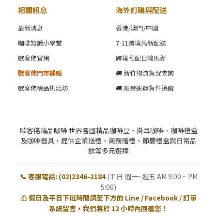
相關訊息
海外訂購與配送
最新消息
香港/澳門/中國
咖啡知識小學堂
7-11跨境馬新配送
歐客佬官網
跨境宅配日韓馬新
歐客佬門市據點
🚚 新竹物流貨況查詢
歐客佬精品烘焙坊
🚚 順豐速運貨件追蹤
歐客佬精品咖啡 世界各國精品咖啡豆、掛耳咖啡、咖啡禮盒
及咖啡器具，提供企業送禮、商務贈禮、節慶禮盒與日常品
飲等多元選擇
📞 客服電話: (02)2346-2184
(平日 週一~週五 AM 9:00 ~ PM
5:00)
⚠️ 假日及平日下班時間請至下方的 Line / Facebook / 訂單
系統留言，我們將於 12 小時內回覆您！