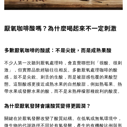
厭氧咖啡酸嗎？為什麼喝起來不一定刺激
多數厭氧咖啡的酸感：不是尖銳，而是成熟果酸
不少人第一次聽到厭氧處理時，會直覺聯想到「很酸、很刺
激」，但實際品飲經驗往往相反。多數
厭氧處理咖啡
的酸
感，並不是尖銳、刺舌的生酸，而是被甜感包覆的果酸型
態。這類酸感更接近成熟水果的自然酸甜，例如熟莓果、熱
帶水果或發酵水果的酸，而不是未熟檸檬那種銳利的酸度。
為什麼厭氧發酵會讓酸質變得更圓潤？
關鍵在於
厭氧發酵改變了酸質結構
。在低氧或無氧環境中，
微生物的代謝路徑不同於有氧發酵，產生的有機酸比例與形