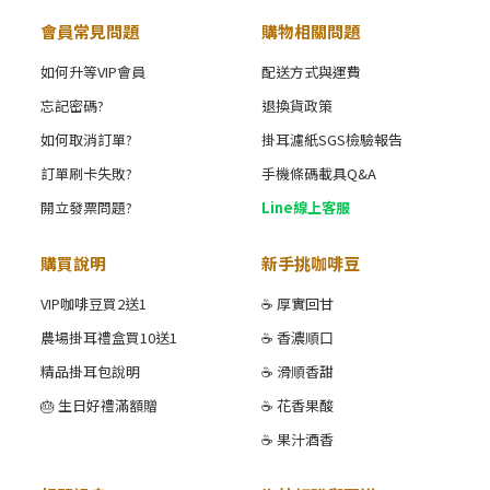
會員常見問題
購物相關問題
如何升等VIP會員
配送方式與運費
忘記密碼?
退換貨政策
如何取消訂單?
掛耳濾紙SGS檢驗報告
訂單刷卡失敗?
手機條碼載具Q&A
開立發票問題?
Line線上客服
購買說明
新手挑咖啡豆
VIP咖啡豆買2送1
☕ 厚實回甘
農場掛耳禮盒買10送1
☕ 香濃順口
精品掛耳包說明
☕ 滑順香甜
🎂 生日好禮滿額贈
☕ 花香果酸
☕ 果汁酒香