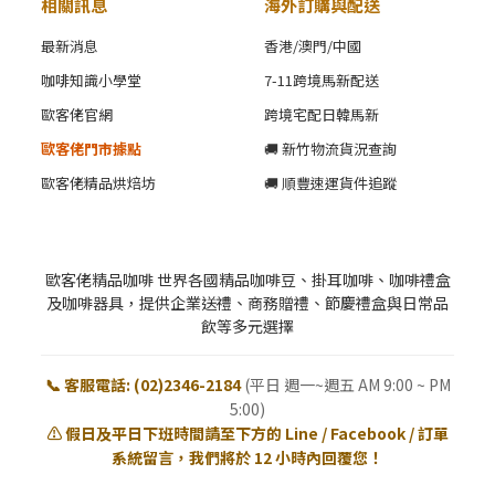
相關訊息
海外訂購與配送
最新消息
香港/澳門/中國
咖啡知識小學堂
7-11跨境馬新配送
歐客佬官網
跨境宅配日韓馬新
歐客佬門市據點
🚚 新竹物流貨況查詢
歐客佬精品烘焙坊
🚚 順豐速運貨件追蹤
歐客佬精品咖啡 世界各國精品咖啡豆、掛耳咖啡、咖啡禮盒
及咖啡器具，提供企業送禮、商務贈禮、節慶禮盒與日常品
飲等多元選擇
📞 客服電話: (02)2346-2184
(平日 週一~週五 AM 9:00 ~ PM
5:00)
⚠️ 假日及平日下班時間請至下方的 Line / Facebook / 訂單
系統留言，我們將於 12 小時內回覆您！