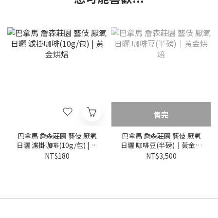
售完
巴拿馬 詹森莊園 藝伎 厭氧
巴拿馬 詹森莊園 藝伎 厭氧
日曬 濾掛咖啡(10g/包) | 黃
日曬 咖啡豆(半磅)｜黃金烘
金烘焙
焙
NT$180
NT$3,500