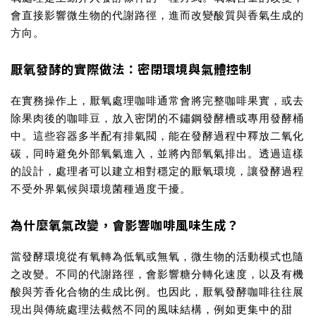
會直接影響微生物的代謝路徑，進而改變酸質與香氣生成的
方向。
厭氧發酵的實際做法：密閉環境與氣體控制
在實務操作上，
厭氧處理咖啡
通常會將完整咖啡果實，或去
除果肉後的咖啡豆，放入密閉的不鏽鋼發酵槽或專用發酵桶
中。這些容器多半配有排氣閥，能在發酵過程中釋放二氧化
碳，同時避免外部氧氣進入，並將內部氧氣排出。透過這樣
的設計，處理者可以建立相對穩定的厭氧環境，讓發酵過程
不受外界氣候與環境菌種過度干擾。
為什麼氧氣改變，會影響咖啡風味生成？
當發酵環境從有氧轉為低氧或無氧，微生物的活動模式也隨
之改變。不同的代謝路徑，會影響糖分轉化速度，以及有機
酸與芳香化合物的生成比例。也因此，
厭氧發酵咖啡
往往展
現出與傳統處理法截然不同的風味結構，例如更集中的甜