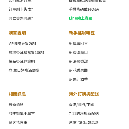
如何取消訂單?
掛耳濾紙SGS檢驗報告
訂單刷卡失敗?
手機條碼載具Q&A
開立發票問題?
Line線上客服
購買說明
新手挑咖啡豆
VIP咖啡豆買2送1
☕ 厚實回甘
農場掛耳禮盒買10送1
☕ 香濃順口
精品掛耳包說明
☕ 滑順香甜
🎂 生日好禮滿額贈
☕ 花香果酸
☕ 果汁酒香
相關訊息
海外訂購與配送
最新消息
香港/澳門/中國
咖啡知識小學堂
7-11跨境馬新配送
歐客佬官網
跨境宅配日韓馬新