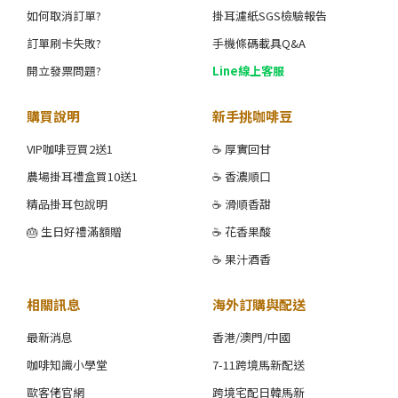
如何取消訂單?
掛耳濾紙SGS檢驗報告
訂單刷卡失敗?
手機條碼載具Q&A
開立發票問題?
Line線上客服
購買說明
新手挑咖啡豆
VIP咖啡豆買2送1
☕ 厚實回甘
農場掛耳禮盒買10送1
☕ 香濃順口
精品掛耳包說明
☕ 滑順香甜
🎂 生日好禮滿額贈
☕ 花香果酸
☕ 果汁酒香
相關訊息
海外訂購與配送
最新消息
香港/澳門/中國
咖啡知識小學堂
7-11跨境馬新配送
歐客佬官網
跨境宅配日韓馬新