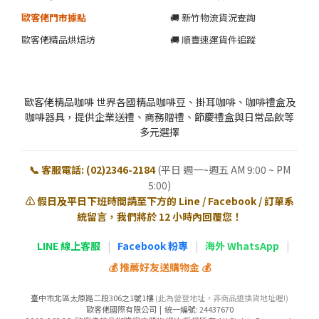
歐客佬門市據點
🚚 新竹物流貨況查詢
歐客佬精品烘焙坊
🚚 順豐速運貨件追蹤
歐客佬精品咖啡 世界各國精品咖啡豆、掛耳咖啡、咖啡禮盒及
咖啡器具，提供企業送禮、商務贈禮、節慶禮盒與日常品飲等
多元選擇
📞 客服電話: (02)2346-2184
(平日 週一~週五 AM 9:00 ~ PM
5:00)
⚠️ 假日及平日下班時間請至下方的 Line / Facebook / 訂單系
統留言，我們將於 12 小時內回覆您！
LINE 線上客服
|
Facebook 粉專
|
海外 WhatsApp
|
💰 推薦好友送購物金 💰
臺中市北區太原路二段306之1號1樓
(此為營登地址，非商品退換貨地址喔!)
歐客佬國際有限公司 | 統一編號: 24437670