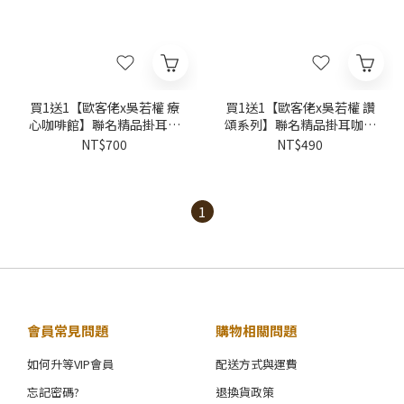
買1送1【歐客佬x吳若權 療
買1送1【歐客佬x吳若權 讚
心咖啡館】聯名精品掛耳禮
頌系列】聯名精品掛耳咖啡
盒(10入/盒)附提繩
禮盒(7入/盒)
NT$700
NT$490
1
會員常見問題
購物相關問題
如何升等VIP會員
配送方式與運費
忘記密碼?
退換貨政策