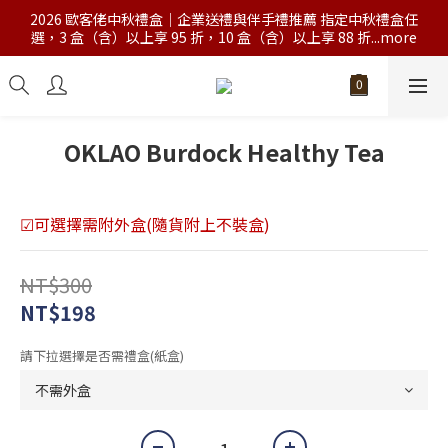
2026 歐客佬中秋禮盒｜企業送禮與伴手禮推薦 指定中秋禮盒任
選，3 盒（含）以上享 95 折，10 盒（含）以上享 88 折...more
OKLAO Burdock Healthy Tea
☑可選擇需附外盒(隨貨附上不裝盒)
NT$300
NT$198
請下拉選擇是否需禮盒(紙盒)