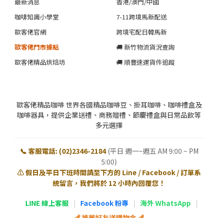
最新消息
香港/澳門/中國
咖啡知識小學堂
7-11跨境馬新配送
歐客佬官網
跨境宅配日韓馬新
歐客佬門市據點
🚚 新竹物流貨況查詢
歐客佬精品烘焙坊
🚚 順豐速運貨件追蹤
歐客佬精品咖啡 世界各國精品咖啡豆、掛耳咖啡、咖啡禮盒及
咖啡器具，提供企業送禮、商務贈禮、節慶禮盒與日常品飲等
多元選擇
📞 客服電話: (02)2346-2184
(平日 週一~週五 AM 9:00 ~ PM
5:00)
⚠️ 假日及平日下班時間請至下方的 Line / Facebook / 訂單系
統留言，我們將於 12 小時內回覆您！
LINE 線上客服
|
Facebook 粉專
|
海外 WhatsApp
|
💰 推薦好友送購物金 💰