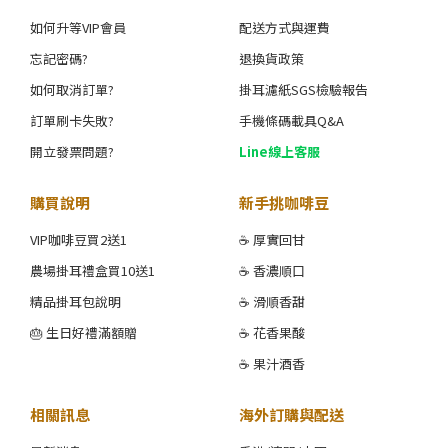
如何升等VIP會員
配送方式與運費
忘記密碼?
退換貨政策
如何取消訂單?
掛耳濾紙SGS檢驗報告
訂單刷卡失敗?
手機條碼載具Q&A
開立發票問題?
Line線上客服
購買說明
新手挑咖啡豆
VIP咖啡豆買2送1
☕ 厚實回甘
農場掛耳禮盒買10送1
☕ 香濃順口
精品掛耳包說明
☕ 滑順香甜
🎂 生日好禮滿額贈
☕ 花香果酸
☕ 果汁酒香
相關訊息
海外訂購與配送