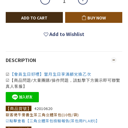
ADD TO CART
BUY NOW
Add to Wishlist
DESCRIPTION
【會員生日好禮】當月生日享滿額兌換乙次
☑
☑【商品問題/大量團購/操作問題，請點擊下方圖示即可聯繫
真人客服】
【商品貨號】
42010620
歐客佬牛蒡養生茶三角立體茶包(10包/袋)
☑點擊查看【三角立體茶包檢驗報告(茶包用PLA紗)】