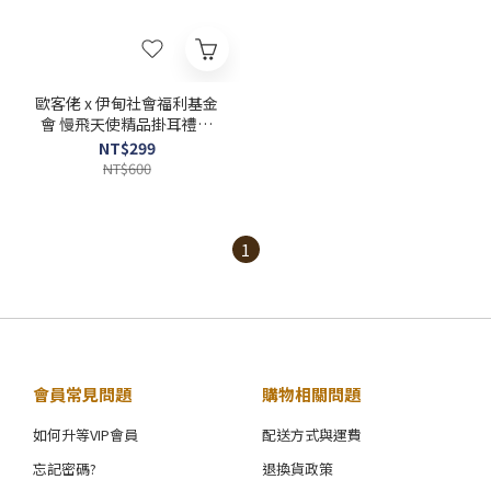
歐客佬 x 伊甸社會福利基金
會 慢飛天使精品掛耳禮盒
(10包/盒)附提繩
NT$299
NT$600
1
會員常見問題
購物相關問題
如何升等VIP會員
配送方式與運費
忘記密碼?
退換貨政策