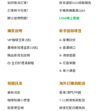
如何取消訂單?
掛耳濾紙SGS檢驗報告
訂單刷卡失敗?
手機條碼載具Q&A
開立發票問題?
Line線上客服
購買說明
新手挑咖啡豆
VIP咖啡豆買2送1
☕ 厚實回甘
農場掛耳禮盒買10送1
☕ 香濃順口
精品掛耳包說明
☕ 滑順香甜
🎂 生日好禮滿額贈
☕ 花香果酸
☕ 果汁酒香
相關訊息
海外訂購與配送
最新消息
香港/澳門/中國
咖啡知識小學堂
7-11跨境馬新配送
歐客佬官網
跨境宅配日韓馬新