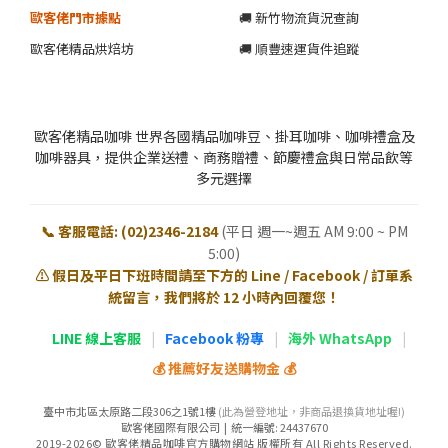
歐客佬門市據點
🚚 新竹物流貨況查詢
歐客佬精品烘焙坊
🚚 順豐速運貨件追蹤
歐客佬精品咖啡 世界各國精品咖啡豆、掛耳咖啡、咖啡禮盒及
咖啡器具，提供企業送禮、商務贈禮、節慶禮盒與日常品飲等
多元選擇
📞 客服電話: (02)2346-2184
(平日 週一~週五 AM 9:00 ~ PM
5:00)
⚠️ 假日及平日下班時間請至下方的 Line / Facebook / 訂單系
統留言，我們將於 12 小時內回覆您！
LINE 線上客服
|
Facebook 粉專
|
海外 WhatsApp
|
💰 推薦好友送購物金 💰
臺中市北區太原路二段306之1號1樓
(此為營登地址，非商品退換貨地址喔!)
歐客佬國際有限公司 | 統一編號: 24437670
2019-2026© 歐客佬精品咖啡官方購物網站 版權所有 All Rights Reserved.